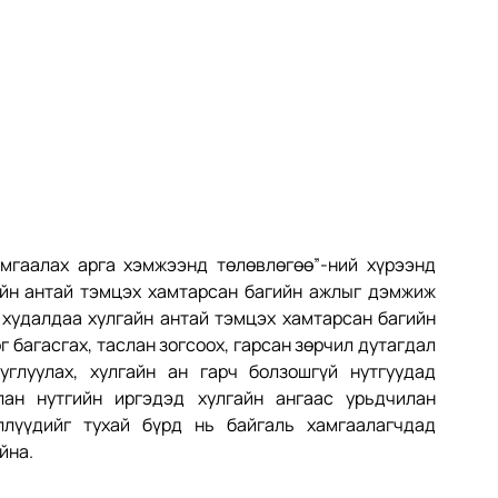
мгаалах арга хэмжээнд төлөвлөгөө”-ний хүрээнд 
айн антай тэмцэх хамтарсан багийн ажлыг дэмжиж 
 худалдаа хулгайн антай тэмцэх хамтарсан багийн 
багасгах, таслан зогсоох, гарсан зөрчил дутагдал 
луулах, хулгайн ан гарч болзошгүй нутгуудад 
ан нутгийн иргэдэд хулгайн ангаас урьдчилан 
лүүдийг тухай бүрд нь байгаль хамгаалагчдад 
йна.