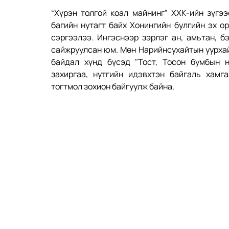
“Хүрэн толгой коал майнинг” ХХК-ийн зүгэ
багийн нутагт байх Хонингийн булгийн эх о
сэргээлээ. Ингэснээр зэрлэг ан, амьтан, б
сайжруулсан юм. Мөн Нарийнсухайтын уурхай,
байдал хүнд бүсэд "Тост, Тосон бумбын н
захиргаа, нутгийн идэвхтэн байгаль хамг
тогтмол зохион байгуулж байна.