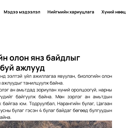
Мэдээ мэдээлэл
Нийгмийн хариуцлага
Хүний нөөц
йн олон янз байдлыг
 буй ажлууд
нд ээлтэй үйл ажиллагаа явуулан, биологийн олон 
й ажлуудыг танилцуулж байна.
рлэг ан амьтдад зориулан хүний оролцоогүй, нарны 
үдийг байгуулж байна. Мөн зэрлэг ан амьтдын 
 байгаа юм. Тодруулбал, Нарангийн булаг, Цагаан 
 усны булаг гэсэн 4 булаг байдаг бөгөөд булгуудын 
айна.