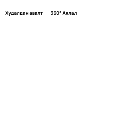
Худалдан авалт
360° Аялал