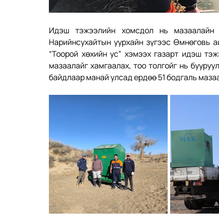
Идэш тэжээлийн хомсдол нь мазаалайн т
Нарийнсухайтын уурхайн зүгээс Өмнөговь ай
“Тоорой хөхийн ус” хэмээх газарт идэш тэж
мазаалайг хамгаалах, тоо толгойг нь бууруу
байдлаар манай улсад ердөө 51 бодгаль маза