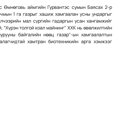
эс Өмнөговь аймгийн Гурвантэс сумын Баясах 2-р 
рчмын 1 га газрыг хашиж хамгаалан усны ундаргыг 
элчээрийн мал сүргийн гадаргын усан хангамжийг 
 “Хүрэн толгой коал майнинг” ХХК нь өвөлжилтийн 
урууны байгалийн нөөц газар"-ын хамгаалалтын 
аалагчидтай хамтран биотехникийн арга хэмжээг 