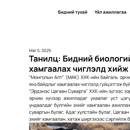
Бидний тухай
Үйл ажиллагаа
Mar 5, 2025
Танилц: Бидний биологи
хамгаалах чиглэлд хийж
“Монголын Алт” (МАК) ХХК-ийн байгаль орчи
янз байдлыг хамгаалах чиглэлд гүйцэтгэж бу
“Эрдэнэс Цагаан Суварга” ХХК-ийн зүгээс зэ
эрчим хүчээр ажилладаг ухаалаг уст цэгү
ундаалдаг булгийн эхийг хамгаалан ажиллаж
суваргын булаг, Адаг хулстайн булаг, Цагаан
эхийг хамгаалан, хатаж ширгэхээс сэргийлж б