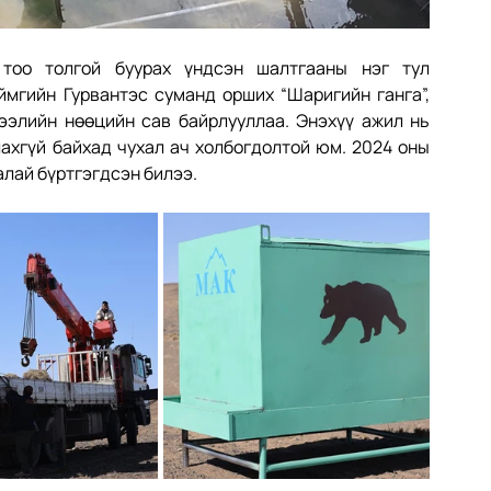
оо толгой буурах үндсэн шалтгааны нэг тул 
мгийн Гурвантэс суманд орших “Шаригийн ганга”, 
ээлийн нөөцийн сав байрлууллаа. Энэхүү ажил нь 
лахгүй байхад чухал ач холбогдолтой юм. 2024 оны 
алай бүртгэгдсэн билээ.