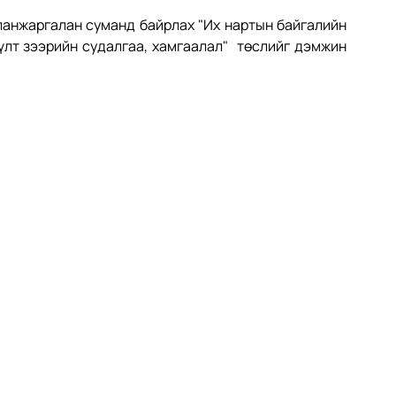
анжаргалан суманд байрлах "Их нартын байгалийн 
үлт зээрийн судалгаа, хамгаалал"  төслийг дэмжин 