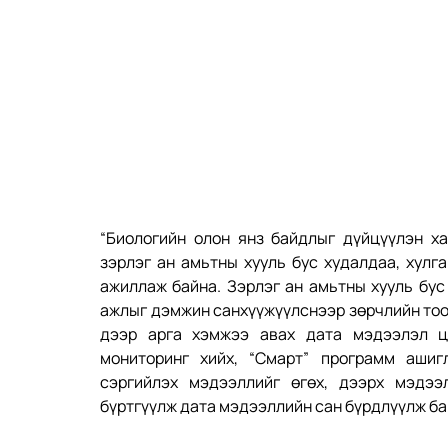
“Биологийн олон янз байдлыг дүйцүүлэн ха
зэрлэг ан амьтны хууль бус худалдаа, хулг
ажиллаж байна. Зэрлэг ан амьтны хууль бус
ажлыг дэмжин санхүүжүүлснээр зөрчлийн тоог 
дээр арга хэмжээ авах дата мэдээлэл цуг
мониторинг хийх, “Смарт” программ ашигл
сэргийлэх мэдээллийг өгөх, дээрх мэдээл
бүртгүүлж дата мэдээллийн сан бүрдлүүлж ба