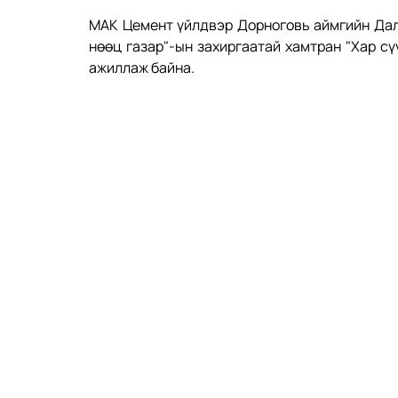
МАК Цемент үйлдвэр Дорноговь аймгийн Дал
нөөц газар"-ын захиргаатай хамтран "Хар сү
ажиллаж байна.