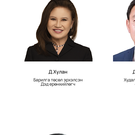
Д.Хулан
Барилга төсөл эрхэлсэн
Худа
Дэд ерөнхийлөгч