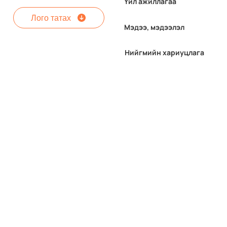
Үйл ажиллагаа
Лого татах
Мэдээ, мэдээлэл
Нийгмийн хариуцлага