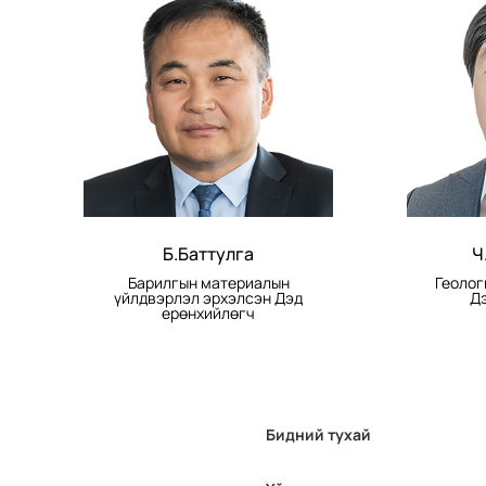
Б.Баттулга
Ч
Барилгын материалын
Геолог
үйлдвэрлэл эрхэлсэн Дэд
Дэ
ерөнхийлөгч
Бидний тухай