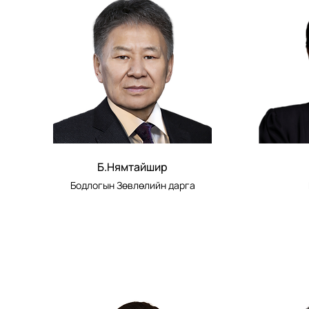
Б.Нямтайшир
Бодлогын Зөвлөлийн дарга