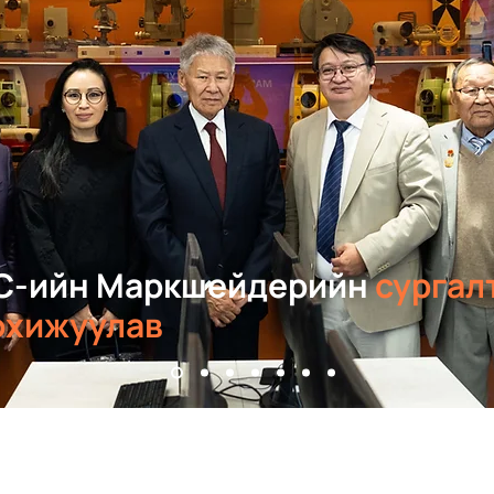
С-ийн Маркшейдерийн
сургал
охижуулав