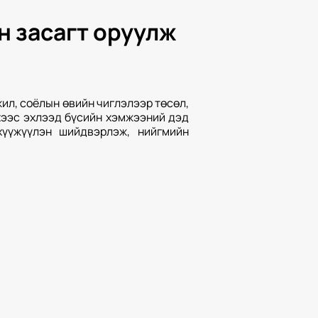
н засагт оруулж
ил, соёлын өвийн чиглэлээр төсөл,
хээс эхлээд бүсийн хэмжээний дэд
хүүжүүлэн шийдвэрлэж, нийгмийн