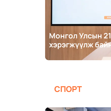
Монгол Улсын 21
хэрэгжүүлж бай
СПОРТ