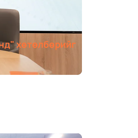
нд" хөтөлбөрийг