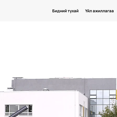
Бидний тухай
Үйл ажиллагаа