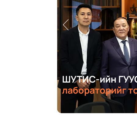
ШУТИС-ийн ГУУ
лабораторийг т