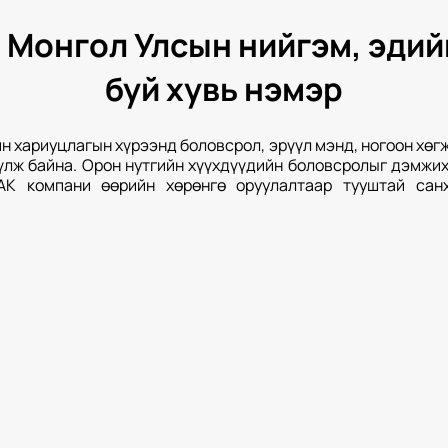
Монгол Улсын нийгэм, эдий
буй хувь нэмэр
н хариуцлагын хүрээнд боловсрол, эрүүл мэнд, ногоон хөгж
үлж байна. Орон нутгийн хүүхдүүдийн боловсролыг дэмжи
АК компани өөрийн хөрөнгө оруулалтаар тууштай сан