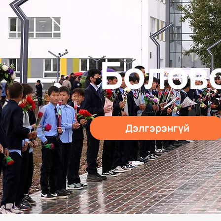
Болов
Дэлгэрэнгүй