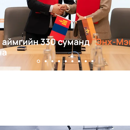
 аймгийн 330 суманд
"Энх-Мэ
на