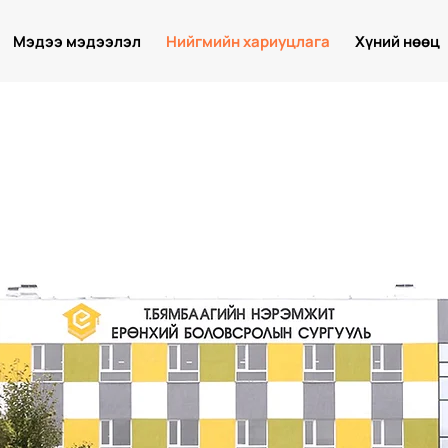
Мэдээ мэдээлэл
Нийгмийн хариуцлага
Хүний нөөц