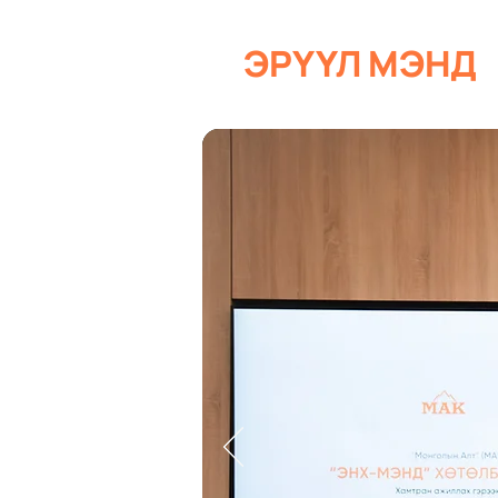
ЭРҮҮЛ МЭНД