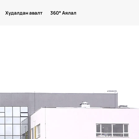
Худалдан авалт
360° Аялал