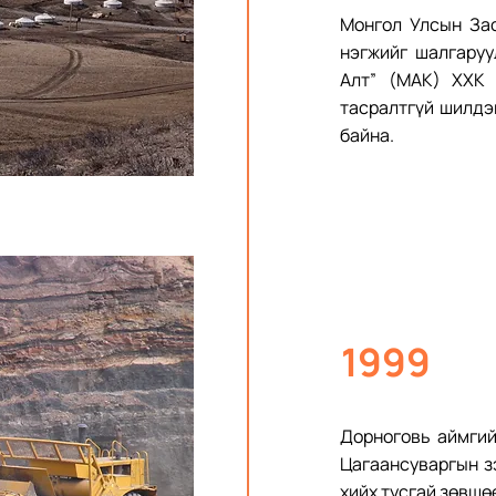
Монгол Улсын Зас
нэгжийг шалгаруу
Алт” (МАК) ХХК
тасралтгүй шилдэ
байна.
1999
Дорноговь аймгий
Цагаансуваргын з
хийх тусгай зөвшө