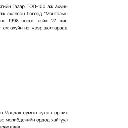
гийн Газар ТОП-100 аж ахуйн
лж эхэлсэн бөгөөд “Монголын
 нь 1998 оноос хойш 27 жил
г аж ахуйн нэгжээр шалгараад
н Мандах сумын нутагт орших
эс молибденийн ордод хайгуул
өрөл авав.