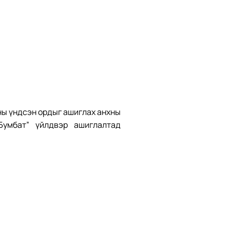
ны үндсэн ордыг ашиглах анхны
Бумбат” үйлдвэр ашиглалтад