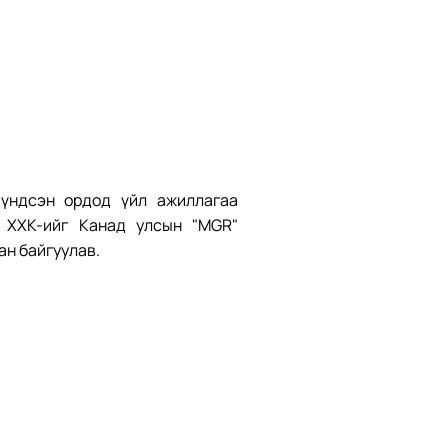
үндсэн ордод үйл ажиллагаа
” ХХК-ийг Канад улсын "MGR"
ан байгуулав.