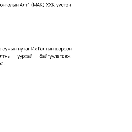
Монголын Алт” (МАК) ХХК үүсгэн
 сумын нутаг Их Галтын шороон
тны уурхай байгуулагдаж,
э.