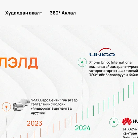
Худалдан авалт
360° Аялал