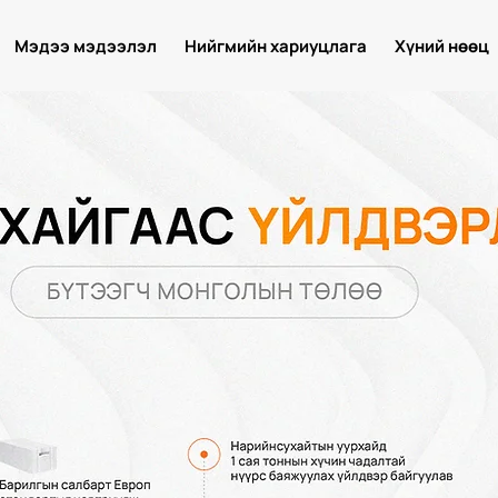
Мэдээ мэдээлэл
Нийгмийн хариуцлага
Хүний нөөц