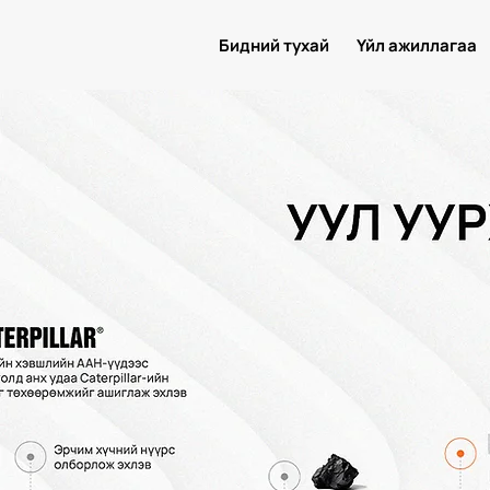
Бидний тухай
Үйл ажиллагаа