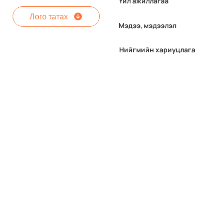
Үйл ажиллагаа
Лого татах
Мэдээ, мэдээлэл
Нийгмийн хариуцлага