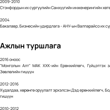
2009-2010
Стэнфордын их сургуулийн Санхүүгийн инженерингийн хөт
2004
Бакалавр, Бизнесийн удирдлага - АНУ-ын Валпарайсо их су
Ажлын туршлага
2016 оноос
"Монголын Алт" МАК ХХК-ийн Ерөнхийлөгч, Гүйцэтгэх з
Зөвлөлийн гишүүн
2012-2016
Худалдаа, хөрөнгө оруулалт эрхэлсэн Дэд ерөнхийлөгч, Б
гишүүн
2010-2012