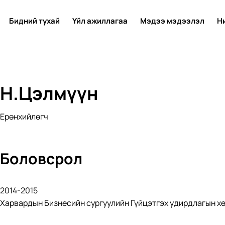
Бидний тухай
Үйл ажиллагаа
Мэдээ мэдээлэл
Н
Н.Цэлмүүн
Ерөнхийлөгч
Боловсрол
2014-2015
Харвардын Бизнесийн сургуулийн Гүйцэтгэх удирдлагын х