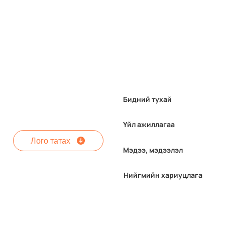
Бидний тухай
Үйл ажиллагаа
Лого татах
Мэдээ, мэдээлэл
Нийгмийн хариуцлага