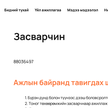
Бидний тухай
Үйл ажиллагаа
Мэдээ мэдээлэл
Н
Засварчин
88036497
Ажлын байранд тавигдах 
1. Бүрэн дунд болон түүнээс дээш боловсролтой,           
2. Тоног төхөөрөмжийн засварчнаар ажиллаж