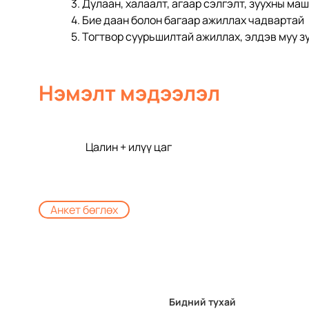
3. Дулаан, халаалт, агаар сэлгэлт, зуухны ма
4. Бие даан болон багаар ажиллах чадвартай
5. Тогтвор суурьшилтай ажиллах, элдэв муу з
Нэмэлт мэдээлэл
Цалин + илүү цаг
Анкет бөглөх
Бидний тухай