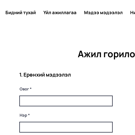
Бидний тухай
Үйл ажиллагаа
Мэдээ мэдээлэл
Н
Ажил горило
1. Ерөнхий мэдээлэл
Овог
Нэр