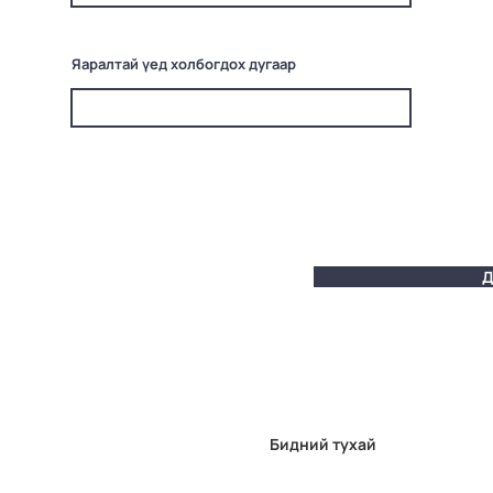
Яаралтай үед холбогдох дугаар
Д
Бидний тухай