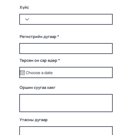
Хүйс
Регистрийн дугаар
r
Төрсөн он сар өдөр
*
e
q
u
i
r
e
Оршин суугаа хаяг
d
Утасны дугаар