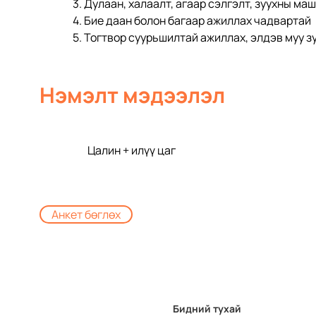
3. Дулаан, халаалт, агаар сэлгэлт, зуухны ма
4. Бие даан болон багаар ажиллах чадвартай
5. Тогтвор суурьшилтай ажиллах, элдэв муу з
Нэмэлт мэдээлэл
Цалин + илүү цаг
Анкет бөглөх
Бидний тухай