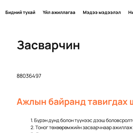
Бидний тухай
Үйл ажиллагаа
Мэдээ мэдээлэл
Н
Засварчин
88036497
Ажлын байранд тавигдах 
1. Бүрэн дунд болон түүнээс дээш боловсролтой,           
2. Тоног төхөөрөмжийн засварчнаар ажиллаж