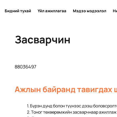
Бидний тухай
Үйл ажиллагаа
Мэдээ мэдээлэл
Н
Засварчин
88036497
Ажлын байранд тавигдах 
1. Бүрэн дунд болон түүнээс дээш боловсролтой,           
2. Тоног төхөөрөмжийн засварчнаар ажиллаж