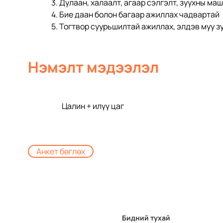
3. Дулаан, халаалт, агаар сэлгэлт, зуухны ма
4. Бие даан болон багаар ажиллах чадвартай
5. Тогтвор суурьшилтай ажиллах, элдэв муу з
Нэмэлт мэдээлэл
Цалин + илүү цаг
Анкет бөглөх
Бидний тухай