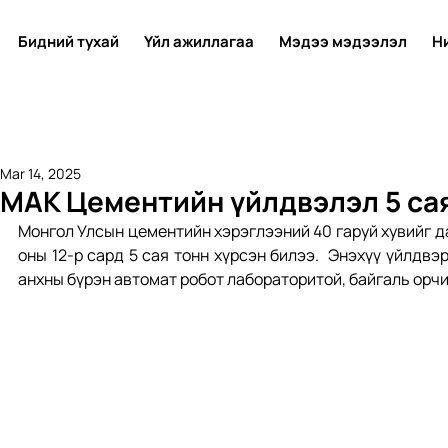
Бидний тухай
Үйл ажиллагаа
Мэдээ мэдээлэл
Н
Mar 14, 2025
МАК Цементийн үйлдвэлэл 5 сая
Монгол Улсын цементийн хэрэглээний 40 гаруй хувийг да
оны 12-р сард 5 сая тонн хүрсэн билээ.  Энэхүү үйлдвэ
анхны бүрэн автомат робот лабораторитой, байгаль орчи