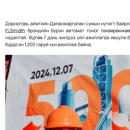
FLSmidth
 брэндийн бүрэн автомат тоног төхөөрөмжөө
чадалтай. Өдгөө 7 дахь жилдээ үйл ажиллагаа явуулж б
бүрдсэн 1,200 гаруй хүн ажиллаж байна.