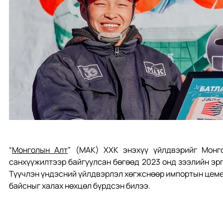
“
Монголын Алт
” (МАК) ХХК энэхүү үйлдвэрийг Монг
санхүүжилтээр байгуулсан бөгөөд 2023 онд зээлийн эрг
Түүчлэн үндэсний үйлдвэрлэл хөгжснөөр импортын цемен
байсныг халах нөхцөл бүрдсэн билээ. 