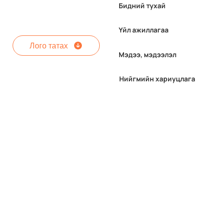
Бидний тухай
Үйл ажиллагаа
Лого татах
Мэдээ, мэдээлэл
"МАК Тэтгэлэг-2026"
Нийгмийн хариуцлага
хөтөлбөрийн бүртгэл
явагдаж байна