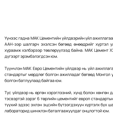
Үүнээс гадна МАК Цементийн үйлдвэрийн үйл ажиллагааг
ААН-ээр шалгарч эхэлсэн бөгөөд өнөөдрийг хүртэл улс
хураамж хэлбэрээр төвлөрүүлээд байна. МАК Цемент ХХ
дүгээрт эрэмбэлэгдсэн юм.
Түүнчлэн МАК Евро Цементийн үйлдвэр нь үйл ажиллагаа
стандартыг мөрдлөг болгон ажилладаг бөгөөд Монгол у
болгон батлуулаад байгаа юм.
Тус үйлдвэр нь өргөн хэрэглээний, хүнд болон хөнгөн д
тэсвэртэй зэрэг 6 төрлийн цементийг европ стандартын
түүхий эдээс эхлэн эцсийн бүтээгдэхүүн хүртэлх бүх ш
лабораторид шинжлэн баталгаажуулдаг онцлогтой юм.