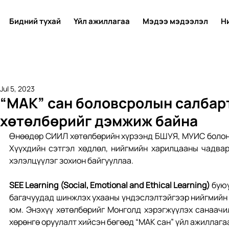
Бидний тухай
Үйл ажиллагаа
Мэдээ мэдээлэл
Н
Jul 5, 2023
“МАК” сан боловсролын салбар
хөтөлбөрийг дэмжиж байна
Өнөөдөр СИИЛ хөтөлбөрийн хүрээнд БШУЯ, МУИС болон А
Хүүхдийн сэтгэл хөдлөл, нийгмийн харилцааны чадвар
хэлэлцүүлэг зохион байгууллаа.
SEE Learning (Social, Emotional and Ethical Learning)
 бую
багачуудад шинжлэх ухааны үндэслэлтэйгээр нийгмийн х
юм. Энэхүү хөтөлбөрийг Монголд хэрэгжүүлэх санаачи
хөрөнгө оруулалт хийсэн бөгөөд “МАК сан” үйл ажиллага