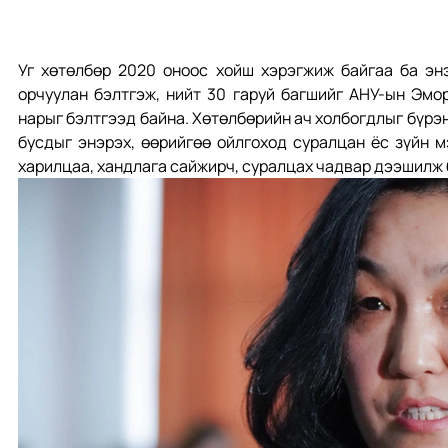
Уг хөтөлбөр 2020 оноос хойш хэрэгжиж байгаа ба энэ
орчуулан бэлтгэж, нийт 30 гаруй багшийг АНУ-ын Эмор
нарыг бэлтгээд байна. Хөтөлбөрийн ач холбогдлыг бүрэн
бусдыг энэрэх, өөрийгөө ойлгоход суралцан ёс зүйн 
харилцаа, хандлага сайжирч, суралцах чадвар дээшилж б