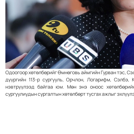
Одоогоор хөтөлбөрийг Өмнөговь аймгийн Гурван тэс, Сэ
дүүргийн 113-р сургууль, Орчлон, Логарифм, Сэлбэ, 
нэвтрүүлээд байгаа юм. Мөн энэ оноос хөтөлбөрий
сургуулиудын сургалтын хөтөлбөрт тусгах ажлыг эхлүүлэ