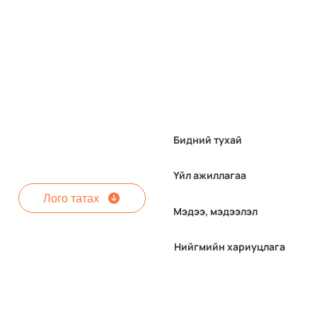
Бидний тухай
Үйл ажиллагаа
Лого татах
Мэдээ, мэдээлэл
"МАК Тэтгэлэг-2026"
Нийгмийн хариуцлага
хөтөлбөрийн бүртгэл
явагдаж байна