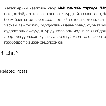
Хөтөлбөрийн нээлтийн үеэр 
МАК сангийн тэргүүн, “М
нөхцөл байдал, техник технологи хурдтай өөрчлөгдөж, би
болж байгаатай зэрэгцээд тэдний дотоод ертөнц, сэтг
хэрхэн, яаж туслах, хүүхдүүдийн маань хувьд юу үнэт зү
судалгааны ажлуудын үр дүнгээс олж мэднэ гэж найдаж 
дээр тулгуурласан хүнлэг, энэрэнгүй үзэл төлөвшсөн, а
гэж боддог” хэмээн онцолсон юм.
Related Posts