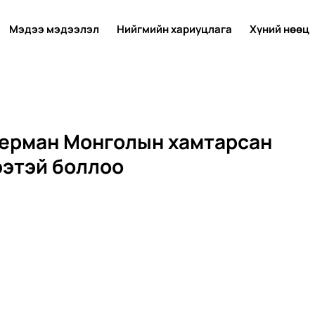
Мэдээ мэдээлэл
Нийгмийн хариуцлага
Хүний нөөц
Герман Монголын хамтарсан
ээтэй боллоо