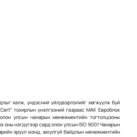
лыг халж, үндэсний үйлдвэрлэлийг хөгжүүлж буй 
Cert” тохирлын үнэлгээний газраас МАК Евроблок 
олон улсын чанарын менежментийн тогтолцооны 
нэ оны нэгдүгээр сард олон улсын ISO 9001 Чанарын 
өрийн эрүүл мэнд, аюулгүй байдлын менежментийн 