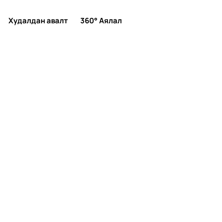
Худалдан авалт
360° Аялал