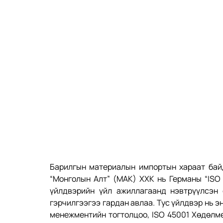
Барилгын материалын импортын хараат байд
“Монголын Алт” (МАК) ХХК нь Германы “ISO 
үйлдвэрийн үйл ажиллагаанд нэвтрүүлсэн 
гэрчилгээгээ гардан авлаа. Тус үйлдвэр нь э
менежментийн тогтолцоо, ISO 45001 Хөдөлм