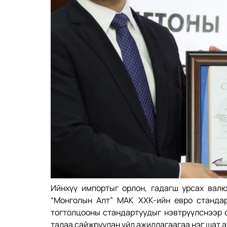
Ийнхүү импортыг орлон, гадагш урсах валю
“Монголын Алт” МАК ХХК-ийн евро стандар
тогтолцооны стандартуудыг нэвтрүүлснээр о
талаа сайжруулан үйл ажиллагаагаа нэг шат а