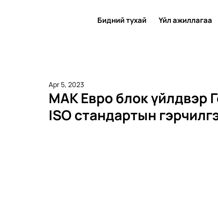
Бидний тухай
Үйл ажиллагаа
Apr 5, 2023
МАК Евро блок үйлдвэр 
ISO стандартын гэрчилг