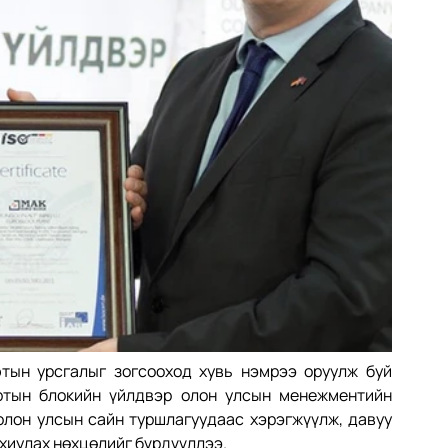
тын урсгалыг зогсооход хувь нэмрээ оруулж буй 
тын блокийн үйлдвэр олон улсын менежментийн 
лон улсын сайн туршлагуудаас хэрэгжүүлж, давуу 
хиулах нөхцөлийг бүрдүүллээ. 