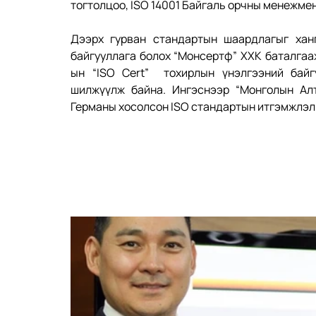
тогтолцоо, ISO 14001 Байгаль орчны менежме
Дээрх гурван стандартын шаардлагыг ханг
байгууллага болох “Монсертф” ХХК баталга
ын “ISO Cert”  тохирлын үнэлгээний байг
шилжүүлж байна. Ингэснээр “Монголын Алт
Германы хосолсон ISO стандартын итгэмжлэл