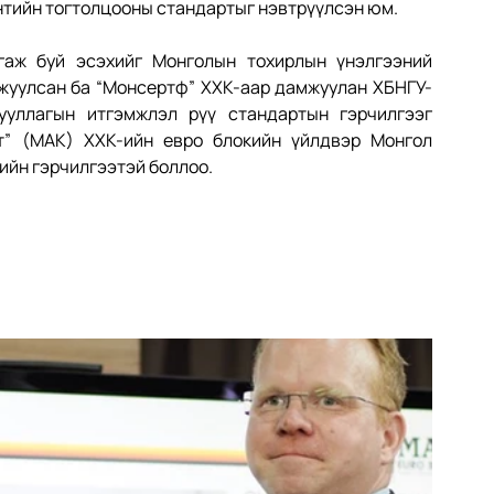
нтийн тогтолцооны стандартыг нэвтрүүлсэн юм.
аж буй эсэхийг Монголын тохирлын үнэлгээний 
ажуулсан ба “Монсертф” ХХК-аар дамжуулан ХБНГУ-
ууллагын итгэмжлэл рүү стандартын гэрчилгээг 
” (МАК) ХХК-ийн евро блокийн үйлдвэр Монгол 
ийн гэрчилгээтэй боллоо.