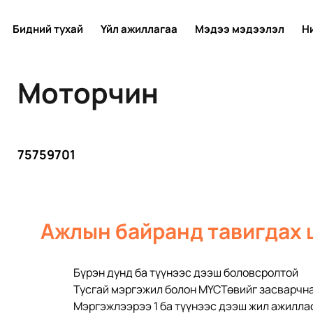
Бидний тухай
Үйл ажиллагаа
Мэдээ мэдээлэл
Н
Моторчин
75759701
Ажлын байранд тавигдах 
Бүрэн дунд ба түүнээс дээш боловсролтой
Тусгай мэргэжил болон МҮСТөвийг засварчна
Мэргэжлээрээ 1 ба түүнээс дээш жил ажилла