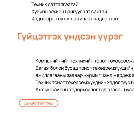
Техник сэтгэлгээтэй
Хувийн зохион байгуулалт сайтай
Хөдөө орон нутагт ажиллах чадвартай
Гүйцэтгэх үндсэн үүрэг
Компаний нийт техникийн тоног төхөөрөмжи
Багаж болон бусад тоног төхөөрөмжүүдийн 
ажиллагааны заавар журмыг чанд мөрдөж 
Техник тоног төхөөрөмжүүдийн хөдөлгүүр б
Ажлын байрны тодорхойлолтод заасан буса
Анкет бөглөх