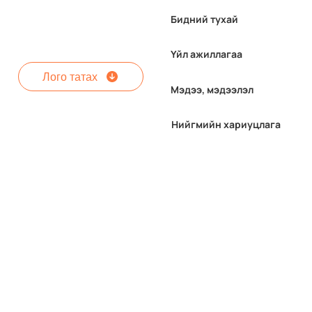
Бидний тухай
Үйл ажиллагаа
Лого татах
Мэдээ, мэдээлэл
Нийгмийн хариуцлага