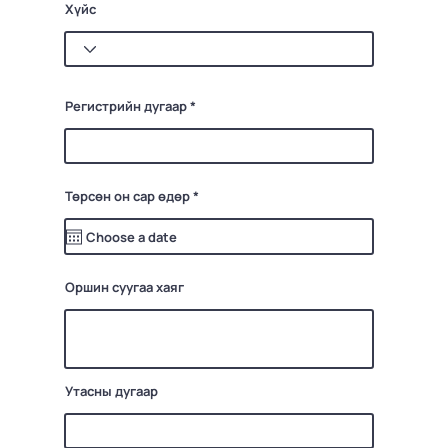
Хүйс
Регистрийн дугаар
r
Төрсөн он сар өдөр
*
e
q
u
i
r
e
d
Оршин суугаа хаяг
Утасны дугаар