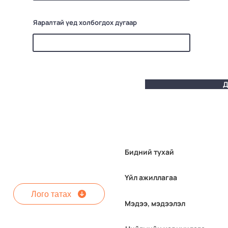
Яаралтай үед холбогдох дугаар
Д
Бидний тухай
Үйл ажиллагаа
Лого татах
Мэдээ, мэдээлэл