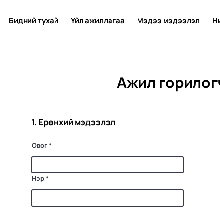
Бидний тухай
Үйл ажиллагаа
Мэдээ мэдээлэл
Н
Ажил горилог
1. Ерөнхий мэдээлэл
Овог
Нэр