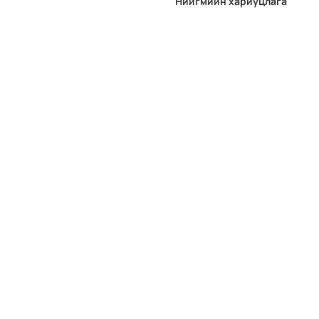
Нийгмийн хариуцлага