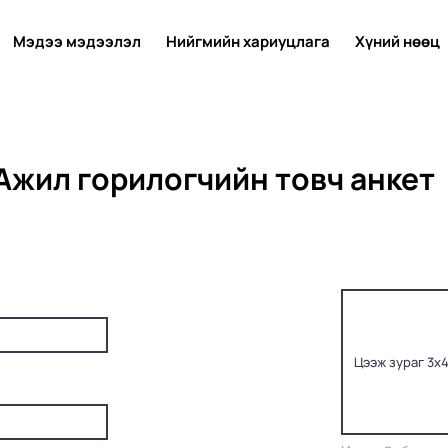
Мэдээ мэдээлэл
Нийгмийн хариуцлага
Хүний нөөц
Ажил горилогчийн товч анкет
Цээж зураг 3х