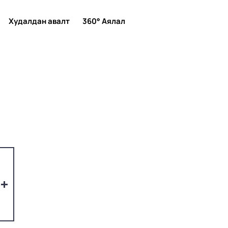
Худалдан авалт
360° Аялал
4