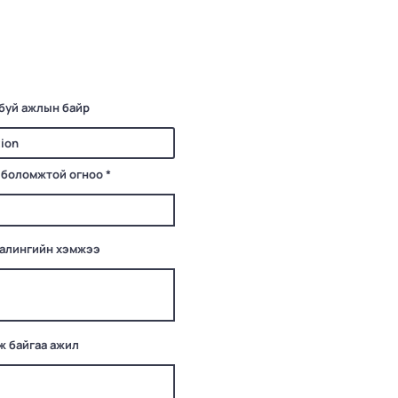
буй ажлын байр
r
 боломжтой огноо
*
e
q
u
i
r
e
цалингийн хэмжээ
d
ж байгаа ажил