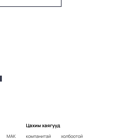
Цахим хаягууд
МАК компанитай холбоотой