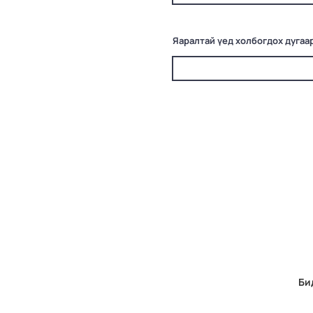
Яаралтай үед холбогдох дугаа
Би