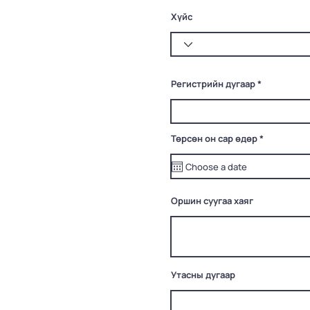
Хүйс
Регистрийн дугаар
r
Төрсөн он сар өдөр
*
e
q
u
i
r
e
Оршин суугаа хаяг
d
Утасны дугаар