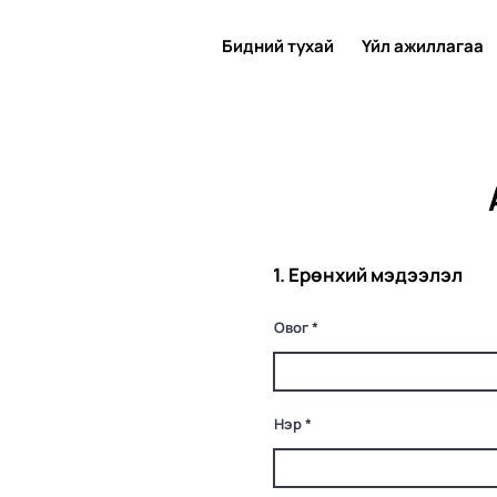
Бидний тухай
Үйл ажиллагаа
1. Ерөнхий мэдээлэл
Овог
Нэр