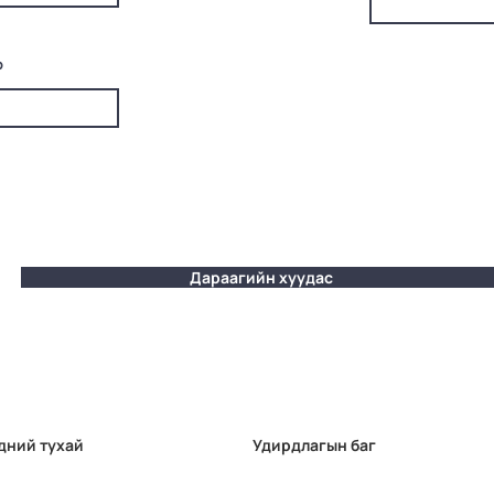
р
Дараагийн хуудас
дний тухай
Удирдлагын баг