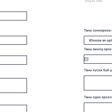
Ихдээ 5мб
Таны сониорхож 
Таны ажилд орох
Таны хүсэж буй 
Таны одоо эрхэл