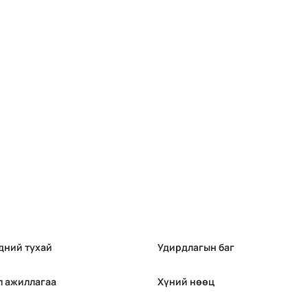
дний тухай
Удирдлагын баг
л ажиллагаа
Хүний нөөц