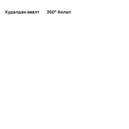
Худалдан авалт
360° Аялал