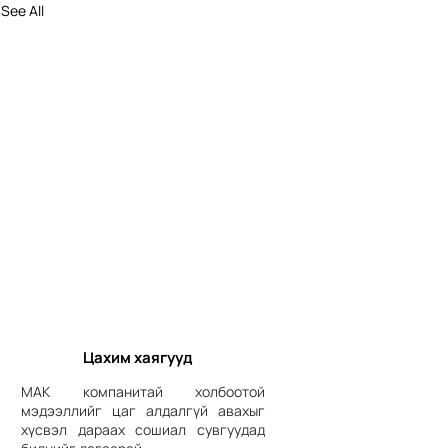
See All
Цахим хаягууд
МАК компанитай холбоотой
мэдээллийг цаг алдалгүй авахыг
хүсвэл дараах сошиал сувгуудад