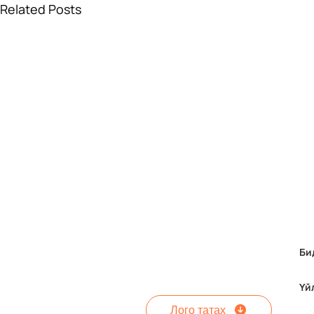
Related Posts
Би
Үй
Лого татах