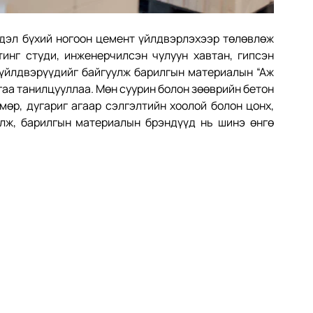
йдэл бүхий ногоон цемент үйлдвэрлэхээр төлөвлөж 
инг студи, инженерчилсэн чулуун хавтан, гипсэн 
 үйлдвэрүүдийг байгуулж барилгын материалын “Аж 
аа танилцууллаа. Мөн суурин болон зөөврийн бетон 
мөр, дугариг агаар сэлгэлтийн хоолой болон цонх, 
лж, барилгын материалын брэндүүд нь шинэ өнгө 