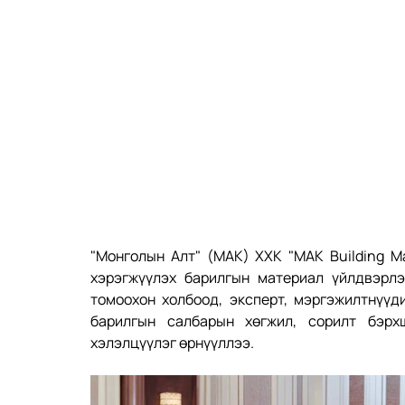
"Монголын Алт" (МАК) ХХК "MAK Building Ma
хэрэгжүүлэх барилгын материал үйлдвэрлэ
томоохон холбоод, эксперт, мэргэжилтнүүд
барилгын салбарын хөгжил, сорилт бэрх
хэлэлцүүлэг өрнүүллээ.