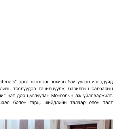
terials" арга хэмжээг зохион байгуулан ирээдүйд 
лийн төслүүдээ танилцуулж, барилгын салбарын 
ийг нэг дор цуглуулан Монголын аж үйлдвэржилт, 
шээл болон гарц, шийдлийн талаар олон талт 