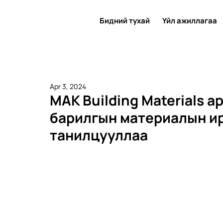
Бидний тухай
Үйл ажиллагаа
Apr 3, 2024
MAK Building Materials а
барилгын материалын и
танилцууллаа