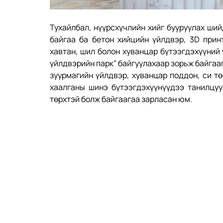
Тухайлбал, нүүрсхүчлийн хийг бууруулах ши
байгаа ба бетон хийцийн үйлдвэр, 3D принт
хавтан, шил болон хуванцар бүтээгдэхүүний
үйлдвэрийн парк” байгуулахаар зорьж байгааг
зуурмагийн үйлдвэр, хуванцар поддон, си тө
хаалганы шинэ бүтээгдэхүүнүүдээ танилцуу
төрхтэй болж байгаагаа зарласан юм. 