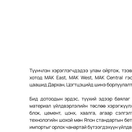
Түүнчлэн хэрэглэгчдэдээ улам ойртож, тээ
хотод MAK East, MAK West, MAK Central гэ
цаашид Дархан, Цогтцэцийд шинэ борлуулалт
Бид дотоодын эрдэс, түүхий эдээр баялаг 
материал үйлдвэрлэлийн төслөө хэрэгжүүл
блок, цемент, цонх, хаалга, агаар сэлгэл
технологийн шохой мөн Япон стандартын бето
импортыг орлох чанартай бүтээгдэхүүн үйлдв