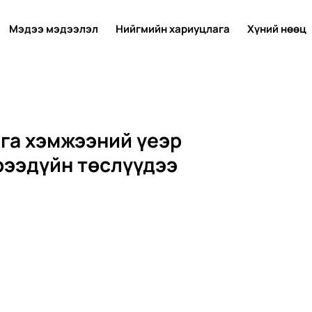
Мэдээ мэдээлэл
Нийгмийн хариуцлага
Хүний нөөц
рга хэмжээний үеэр
рээдүйн төслүүдээ