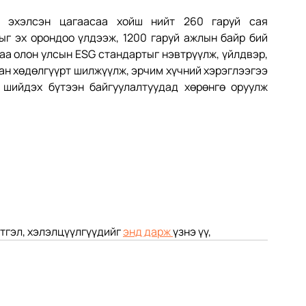
 эхэлсэн цагаасаа хойш нийт 260 гаруй сая 
г эх орондоо үлдээж, 1200 гаруй ажлын байр бий 
а олон улсын ESG стандартыг нэвтрүүлж, үйлдвэр, 
ан хөдөлгүүрт шилжүүлж, эрчим хүчний хэрэглээгээ 
 шийдэх бүтээн байгуулалтуудад хөрөнгө оруулж 
гэл, хэлэлцүүлгүүдийг 
энд дарж 
үзнэ үү,