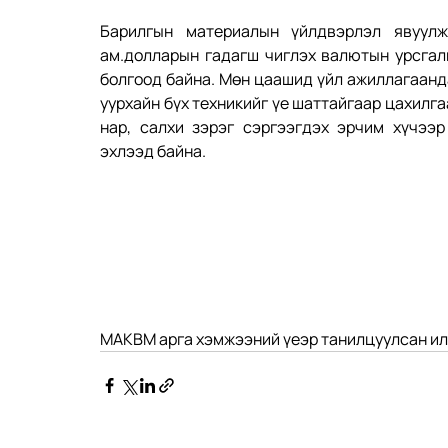
Барилгын материалын үйлдвэрлэл явуулж
ам.долларын гадагш чиглэх валютын урсгалы
болгоод байна. Мөн цаашид үйл ажиллагаанда
уурхайн бүх техникийг үе шаттайгаар цахилга
нар, салхи зэрэг сэргээгдэх эрчим хүчээр
эхлээд байна.
MAKBM арга хэмжээний үеэр танилцуулсан илт