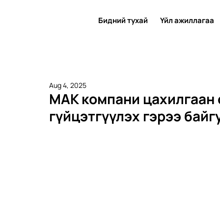
Бидний тухай
Үйл ажиллагаа
Aug 4, 2025
МАК компани цахилгаан 
гүйцэтгүүлэх гэрээ байг