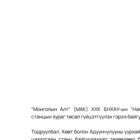
"Монголын Алт" (МАК) ХХК БНХАУ-ын "Harbi
станцын зураг төсөл гүйцэтгүүлэх гэрээ байг
Тодруулбал, Хөөт болон Адуунчулууны уурхай
цахилгаан станц байгуулахаар төлөвлөөд 