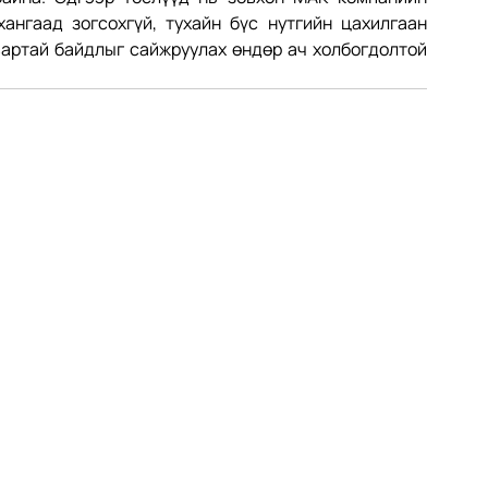
ангаад зогсохгүй, тухайн бүс нутгийн цахилгаан 
артай байдлыг сайжруулах өндөр ач холбогдолтой 