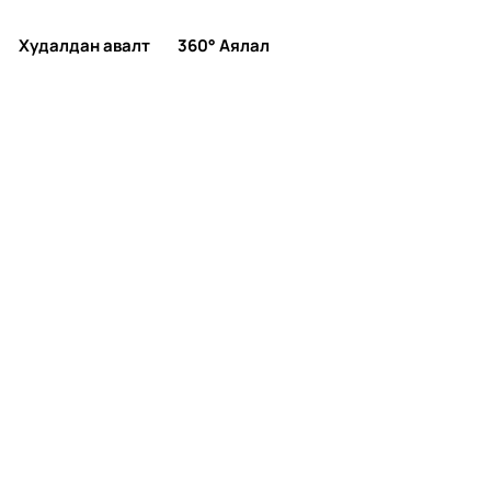
Худалдан авалт
360° Аялал