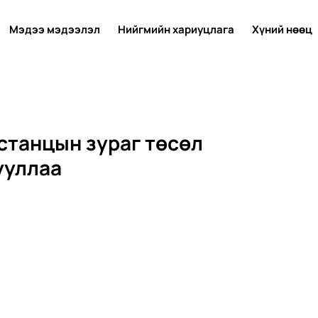
Мэдээ мэдээлэл
Нийгмийн хариуцлага
Хүний нөөц
станцын зураг төсөл
ууллаа