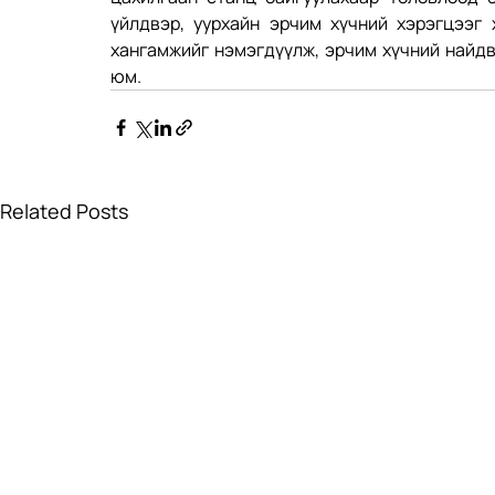
үйлдвэр, уурхайн эрчим хүчний хэрэгцээг х
хангамжийг нэмэгдүүлж, эрчим хүчний найдв
юм.
Related Posts