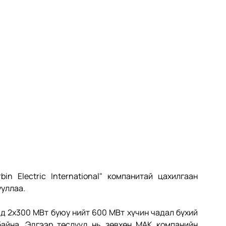
n Electric International" компанитай цахилгаан 
ууллаа.
д 2х300 МВт буюу нийт 600 МВт хүчин чадал бүхий 
байна. Эдгээр төслүүд нь зөвхөн МАК компанийн 