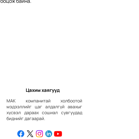
тооцож байна.
Цахим хаягууд
МАК компанитай холбоотой
мэдээллийг цаг алдалгүй авахыг
хүсвэл дараах сошиал сувгуудад
биднийг дагаарай.