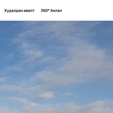
Худалдан авалт
360° Аялал