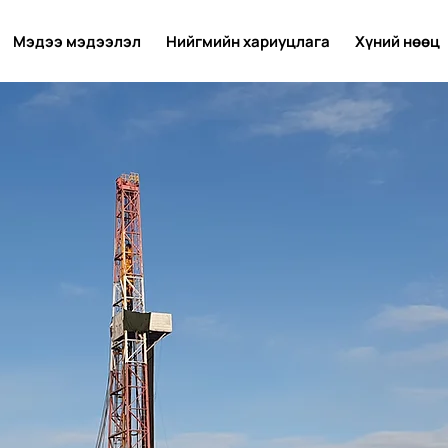
Мэдээ мэдээлэл
Нийгмийн хариуцлага
Хүний нөөц