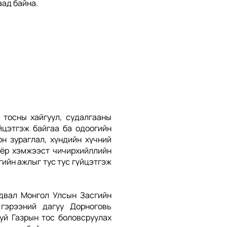
лаад байна.
 тосны хайгуул, судалгааны
йцэтгэж байгаа ба одоогийн
он зураглал, хүндийн хүчний
хоёр хэмжээст чичирхийллийн
ийн ажлыг тус тус гүйцэтгэж
адвал Монгол Улсын Засгийн
 гэрээний дагуу Дорноговь
уй Газрын тос боловсруулах