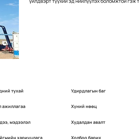
үйлдвэрт түүхий эд нийлүүлэх боломжтой гэж 
дний тухай
Удирдлагын баг
л ажиллагаа
Хүний нөөц
дээ, мэдээлэл
Худалдан авалт
йгмийн хариуцлага
Холбоо барих