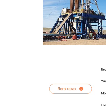
Би
Үй
Лого татах
Мэ
Ни