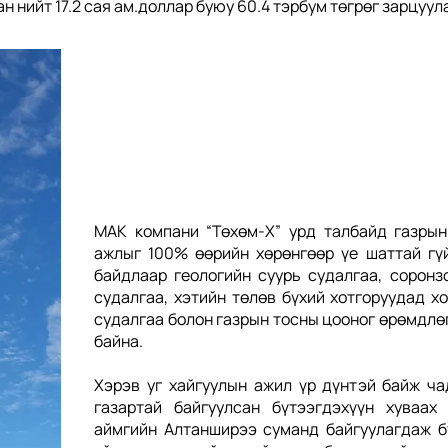
 нийт 17.2 сая ам.доллар буюу 60.4 тэрбум төгрөг зарцуу
MAK компани “Төхөм-X” урд талбайд газрын
ажлыг 100% өөрийн хөрөнгөөр үе шаттай гү
байдлаар геологийн суурь судалгаа, соронз
судалгаа, хэтийн төлөв бүхий хотгоруудад 
судалгаа болон газрын тосны цооног өрөмдлөг
байна.
Хэрэв уг хайгуулын ажил үр дүнтэй байж ч
газартай байгуулсан бүтээгдэхүүн хуваах
аймгийн Алтанширээ суманд байгуулагдаж б