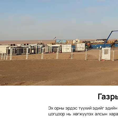
Газр
Эх орны эрдэс түүхий эдийг эдийн
цогцоор нь хөгжүүлэх алсын хар