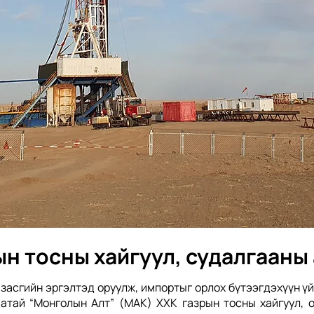
ын тосны хайгуул, судалгааны
 засгийн эргэлтэд оруулж, импортыг орлох бүтээгдэхүүн 
аатай “Монголын Алт” (МАК) ХХК газрын тосны хайгуул,