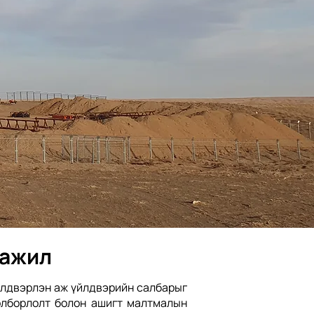
 ажил
үйлдвэрлэн аж үйлдвэрийн салбарыг
 олборлолт болон ашигт малтмалын