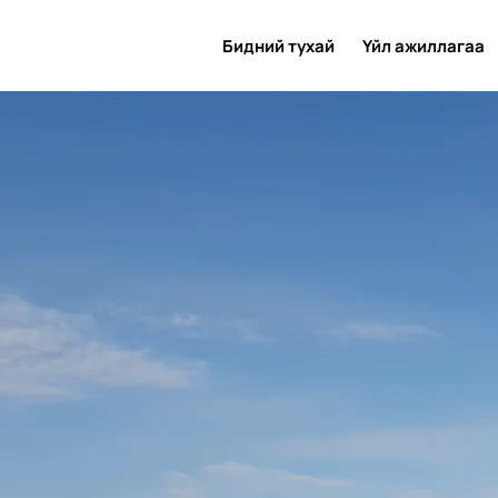
Бидний тухай
Үйл ажиллагаа