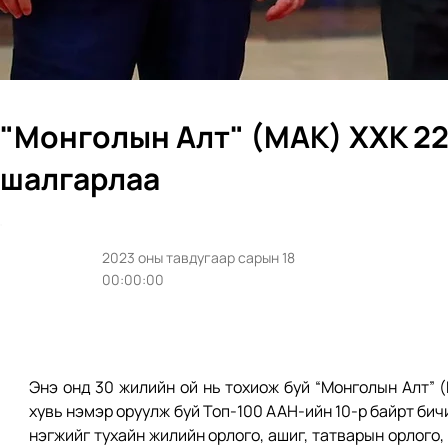
"Монголын Алт" (МАК) ХХК 22
шалгарлаа
2023 оны тавдугаар сарын 18
00:00:00
Энэ онд 30 жилийн ой нь тохиож буй “Монголын Алт” (
хувь нэмэр оруулж буй Топ-100 ААН-ийн 10-р байрт бич
нэгжийг тухайн жилийн орлого, ашиг, татварын орлого,