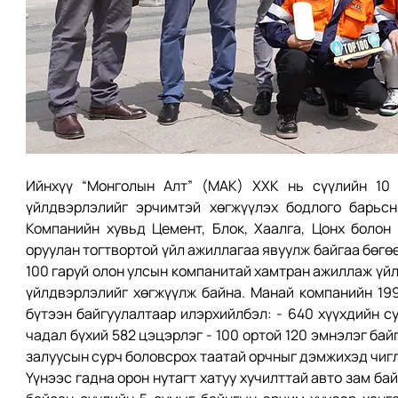
Ийнхүү “Монголын Алт” (МАК) ХХК нь сүүлийн 10 
үйлдвэрлэлийг эрчимтэй хөгжүүлэх бодлого барьсн
Компанийн хувьд Цемент, Блок, Хаалга, Цонх болон
оруулан тогтвортой үйл ажиллагаа явуулж байгаа бөгөө
100 гаруй олон улсын компанитай хамтран ажиллаж үйл
үйлдвэрлэлийг хөгжүүлж байна. Манай компанийн 199
бүтээн байгуулалтаар илэрхийлбэл: - 640 хүүхдийн су
чадал бүхий 582 цэцэрлэг - 100 ортой 120 эмнэлэг бай
залуусын сурч боловсрох таатай орчныг дэмжихэд чигл
Үүнээс гадна орон нутагт хатуу хучилттай авто зам ба