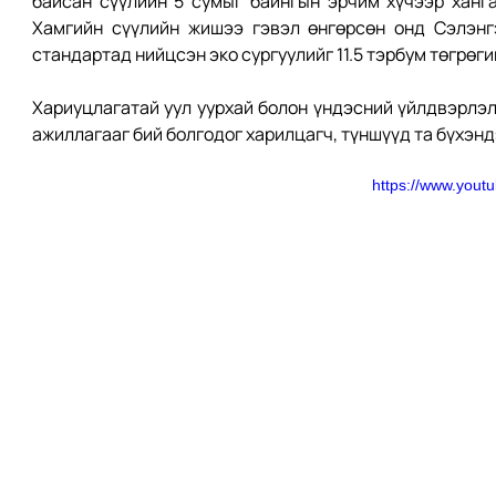
байсан сүүлийн 5 сумыг байнгын эрчим хүчээр ханга
Хамгийн сүүлийн жишээ гэвэл өнгөрсөн онд Сэлэнг
стандартад нийцсэн эко сургуулийг 11.5 тэрбум төгрөги
Хариуцлагатай уул уурхай болон үндэсний үйлдвэрлэли
ажиллагааг бий болгодог харилцагч, түншүүд та бүхэн
https://www.you