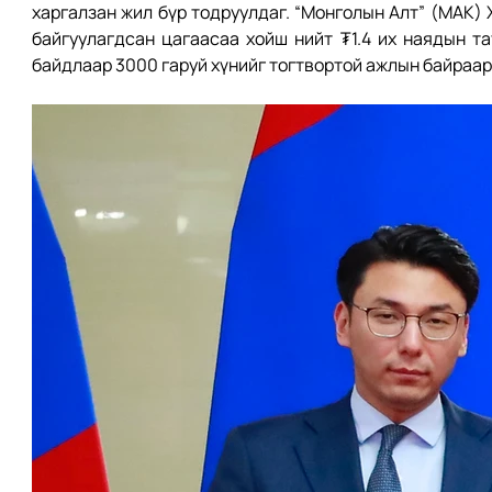
харгалзан жил бүр тодруулдаг. “Монголын Алт” (МАК) 
байгуулагдсан цагаасаа хойш нийт ₮1.4 их наядын та
байдлаар 3000 гаруй хүнийг тогтвортой ажлын байраар 