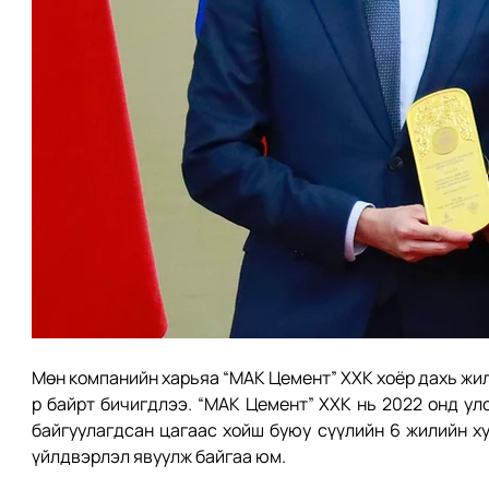
Мөн компанийн харьяа “МАК Цемент” ХХК хоёр дахь жил
р байрт бичигдлээ. “МАК Цемент” ХХК нь 2022 онд улс
байгуулагдсан цагаас хойш буюу сүүлийн 6 жилийн ху
үйлдвэрлэл явуулж байгаа юм.