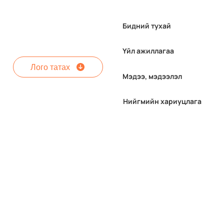
Бидний тухай
Үйл ажиллагаа
Лого татах
Мэдээ, мэдээлэл
Нийгмийн хариуцлага