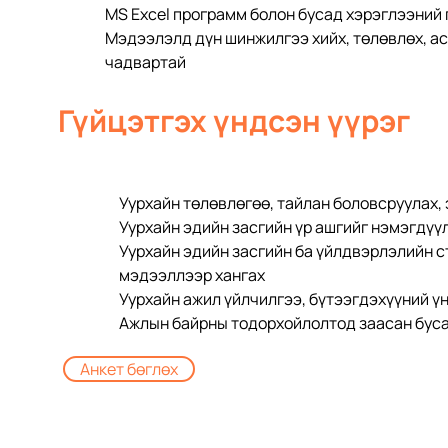
MS Excel программ болон бусад хэрэглээний
Мэдээлэлд дүн шинжилгээ хийх, төлөвлөх, ас
чадвартай
Гүйцэтгэх үндсэн үүрэг
Уурхайн төлөвлөгөө, тайлан боловсруулах, 
Уурхайн эдийн засгийн үр ашгийг нэмэгдүү
Уурхайн эдийн засгийн ба үйлдвэрлэлийн с
мэдээллээр хангах
Уурхайн ажил үйлчилгээ, бүтээгдэхүүний ү
Ажлын байрны тодорхойлолтод заасан буса
Анкет бөглөх