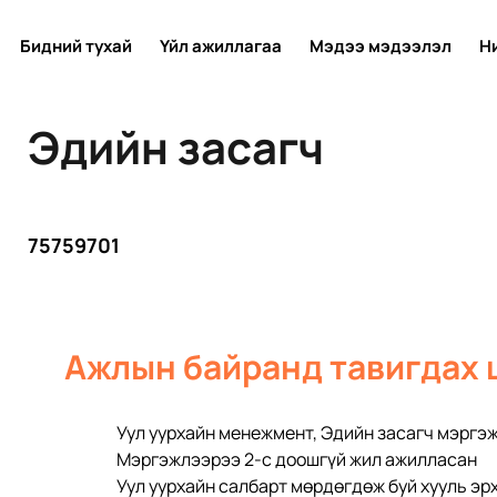
Бидний тухай
Үйл ажиллагаа
Мэдээ мэдээлэл
Н
Эдийн засагч
75759701
Ажлын байранд тавигдах 
Уул уурхайн менежмент, Эдийн засагч мэргэ
Мэргэжлээрээ 2-с доошгүй жил ажилласан
Уул уурхайн салбарт мөрдөгдөж буй хууль эр