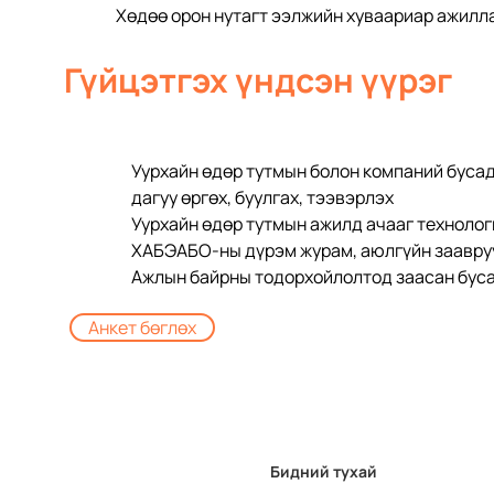
Хөдөө орон нутагт ээлжийн хуваариар ажилл
Гүйцэтгэх үндсэн үүрэг
Уурхайн өдөр тутмын болон компаний бусад
дагуу өргөх, буулгах, тээвэрлэх
Уурхайн өдөр тутмын ажилд ачааг технологи
ХАБЭАБО-ны дүрэм журам, аюлгүйн заавру
Ажлын байрны тодорхойлолтод заасан буса
Анкет бөглөх
Бидний тухай