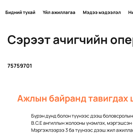
Бидний тухай
Үйл ажиллагаа
Мэдээ мэдээлэл
Н
Сэрээт ачигчийн оп
75759701
Ажлын байранд тавигдах 
Бүрэн дунд болон түүнээс дээш боловсролын
B.C.Е ангиллын жолооны үнэмлэх, мэргэшсэн
Мэргэжлээрээ 3 ба түүнээс дээш жил ажилла