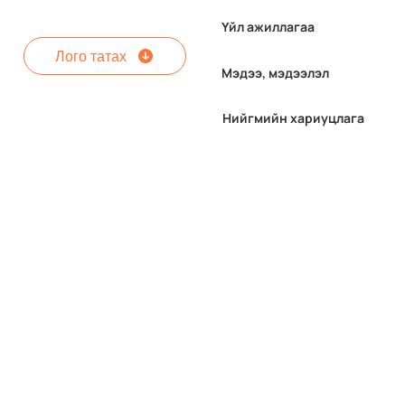
Үйл ажиллагаа
Лого татах
Мэдээ, мэдээлэл
Нийгмийн хариуцлага