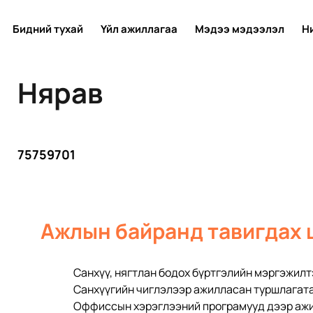
Бидний тухай
Үйл ажиллагаа
Мэдээ мэдээлэл
Н
Нярав
75759701
Ажлын байранд тавигдах 
Санхүү, нягтлан бодох бүртгэлийн мэргэжилт
Санхүүгийн чиглэлээр ажилласан туршлагат
Оффиссын хэрэглээний програмууд дээр аж