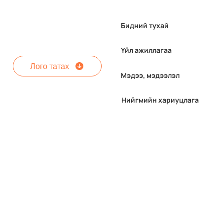
Бидний тухай
Үйл ажиллагаа
Лого татах
Мэдээ, мэдээлэл
Нийгмийн хариуцлага