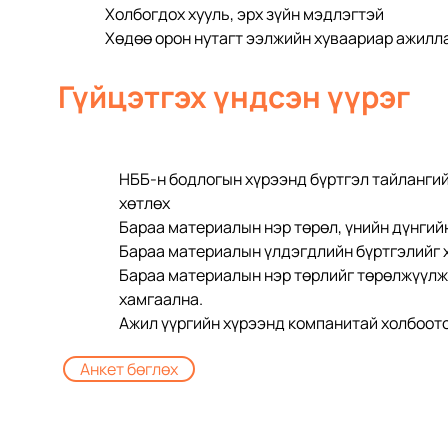
Холбогдох хууль, эрх зүйн мэдлэгтэй
Хөдөө орон нутагт ээлжийн хуваариар ажилл
Гүйцэтгэх үндсэн үүрэг
НББ-н бодлогын хүрээнд бүртгэл тайлангий
хөтлөх
Бараа материалын нэр төрөл, үнийн дүнгий
Бараа материалын үлдэгдлийн бүртгэлийг 
Бараа материалын нэр төрлийг төрөлжүүлж,
хамгаална.
Ажил үүргийн хүрээнд компанитай холбоото
Анкет бөглөх