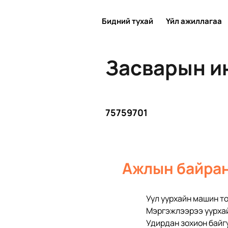
Бидний тухай
Үйл ажиллагаа
Засварын и
75759701
Ажлын байран
Уул уурхайн машин т
Мэргэжлээрээ уурхай
Удирдан зохион байг