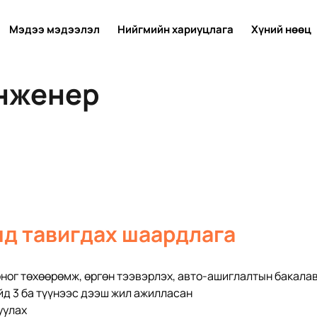
Мэдээ мэдээлэл
Нийгмийн хариуцлага
Хүний нөөц
нженер
д тавигдах шаардлага
оног төхөөрөмж, өргөн тээвэрлэх, авто-ашиглалтын бакалав
д 3 ба түүнээс дээш жил ажилласан
уулах