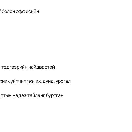
/ болон оффисийн 
, тэдгээрийн найдвартай 
ик үйлчилгээ, их, дунд, урсгал 
лтын мэдээ тайланг бүртгэн 