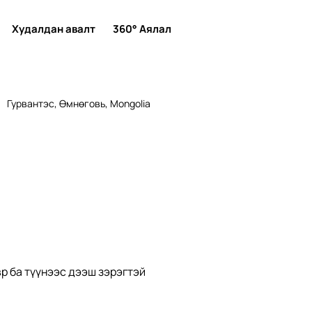
Худалдан авалт
360° Аялал
Гурвантэс, Өмнөговь, Mongolia
р ба түүнээс дээш зэрэгтэй