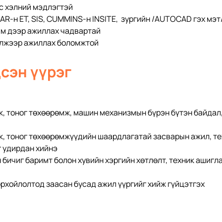
ос хэлний мэдлэгтэй
R-н ЕT, SIS, CUMMINS-н INSITE,  зургийн /АUTOCAD гэх мэт
м дээр ажиллах чадвартай
элжээр ажиллах боломжтой
сэн үүрэг
к, тоног төхөөрөмж, машин механизмын бүрэн бүтэн байдал
к, тоног төхөөрөмжүүдийн шаардлагатай засварын ажил, техн
 удирдан хийнэ
ичиг баримт болон хувийн хэргийн хөтлөлт, техник ашигла
рхойлолтод заасан бусад ажил үүргийг хийж гүйцэтгэх