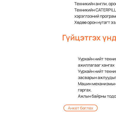
Техникийн англи, ор
Техникийн CATERPILLA
хэрэглээний програм
Хөдөө орон нутагт э
Гүйцэтгэх үнд
Уурхайн нийт техни
ажиллагааг хангах
Уурхайн нийт техни
засварын ажлуудыг
Машин механизмын б
гаргах. 
Ажлын байрны тодо
Анкет бөглөх