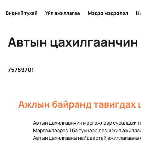
Бидний тухай
Үйл ажиллагаа
Мэдээ мэдээлэл
Н
Автын цахилгаанчин
75759701
Ажлын байранд тавигдах 
Автын цахилгаанчин мэргэжлээр суралцаж т
Мэргэжлээрээ 1 ба түүнээс дээш жил ажилла
Автын цахилгааны найдвартай ажиллагааны 