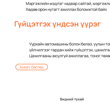
Мэргэжлийн мэдлэг чадвар сайтай, мэргэжли
Хөдөө орон нутагт ажиллах боломжтой байх
Гүйцэтгэх үндсэн үүрэг
Уурхайн автомашины болон белаз, уулын тон
үйлчилгээг гардан хийж гүйцэтгэх, цахилг
Цахилгааны аюулгүй ажиллагаа, тоног төх
Анкет бөглөх
Бидний тухай