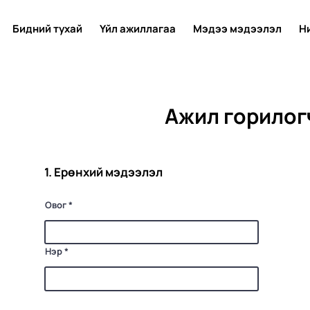
Бидний тухай
Үйл ажиллагаа
Мэдээ мэдээлэл
Н
Ажил горилог
1. Ерөнхий мэдээлэл
Овог
Нэр