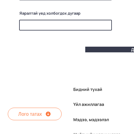
Яаралтай үед холбогдох дугаар
Д
Бидний тухай
Үйл ажиллагаа
Лого татах
Мэдээ, мэдээлэл