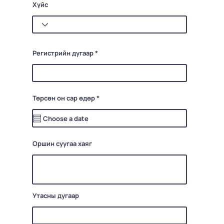
Хүйс
Регистрийн дугаар
r
Төрсөн он сар өдөр
*
e
q
u
i
r
e
d
Оршин суугаа хаяг
Утасны дугаар