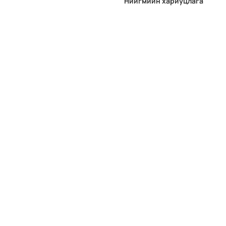
Нийгмийн хариуцлага