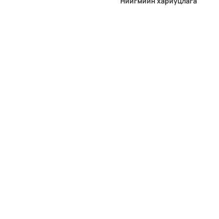
Нийгмийн хариуцлага