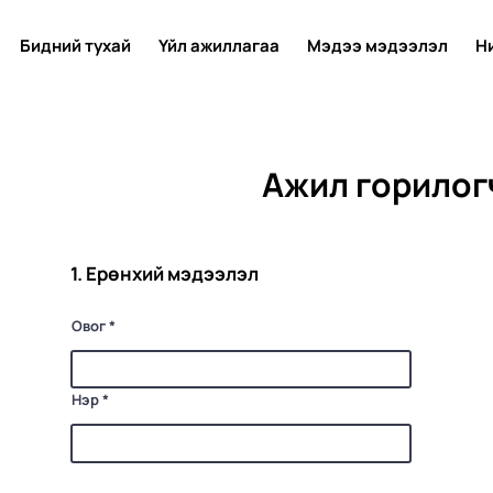
Бидний тухай
Үйл ажиллагаа
Мэдээ мэдээлэл
Н
Ажил горилог
1. Ерөнхий мэдээлэл
Овог
Нэр