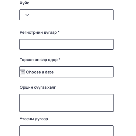
Хүйс
Регистрийн дугаар
r
Төрсөн он сар өдөр
*
e
q
u
i
r
e
d
Оршин суугаа хаяг
Утасны дугаар