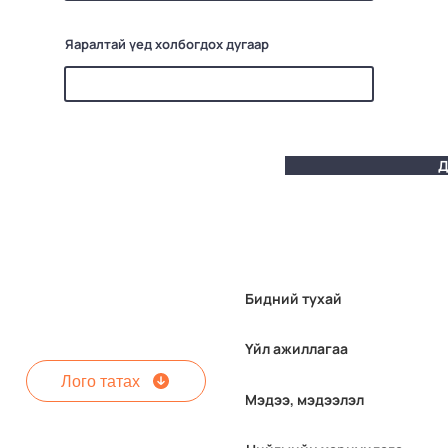
Яаралтай үед холбогдох дугаар
Д
Бидний тухай
Үйл ажиллагаа
Лого татах
Мэдээ, мэдээлэл