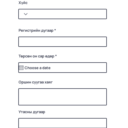
Хүйс
Регистрийн дугаар
r
Төрсөн он сар өдөр
*
e
q
u
i
r
e
d
Оршин суугаа хаяг
Утасны дугаар