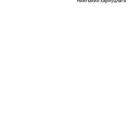
Нийгмийн хариуцлага