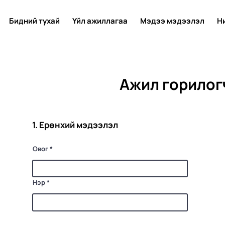
Бидний тухай
Үйл ажиллагаа
Мэдээ мэдээлэл
Н
Ажил горилог
1. Ерөнхий мэдээлэл
Овог
Нэр