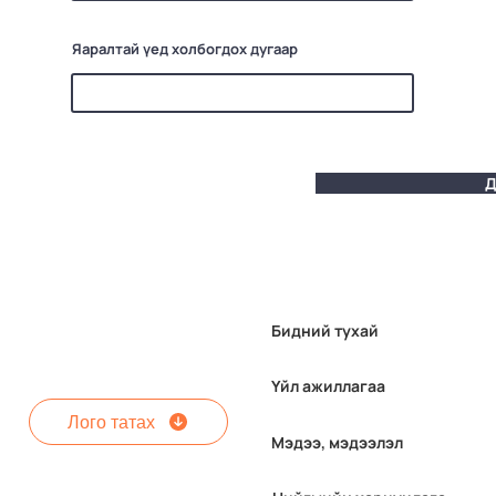
Яаралтай үед холбогдох дугаар
Д
Бидний тухай
Үйл ажиллагаа
Лого татах
Мэдээ, мэдээлэл