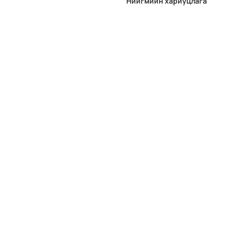
Нийгмийн хариуцлага