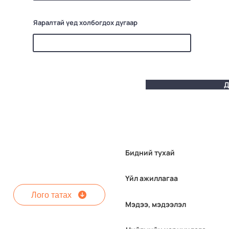
Яаралтай үед холбогдох дугаар
Д
Бидний тухай
Үйл ажиллагаа
Лого татах
Мэдээ, мэдээлэл