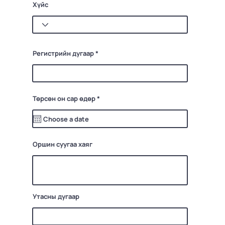
Хүйс
Регистрийн дугаар
r
Төрсөн он сар өдөр
*
e
q
u
i
r
e
d
Оршин суугаа хаяг
Утасны дугаар