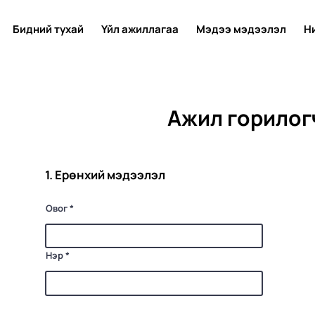
Бидний тухай
Үйл ажиллагаа
Мэдээ мэдээлэл
Н
Ажил горилог
1. Ерөнхий мэдээлэл
Овог
Нэр