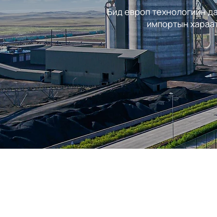
Бид европ технологийн д
импортын хараа