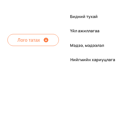
Бидний тухай
Үйл ажиллагаа
Лого татах
Мэдээ, мэдээлэл
Нийгмийн хариуцлага