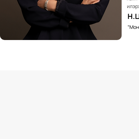
илэр
Н.
“Мон