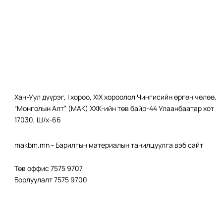
Хан-Уул дүүрэг, I хороо, XIX хороолол Чингисийн өргөн чөлөө,
“Монголын Алт” (МАК) ХХК-ийн төв байр-44 Улаанбаатар хот
17030, Ш/х-66
makbm.mn - Барилгын материалын танилцуулга вэб сайт
Төв оффис 7575 9707
Борлуулалт 7575 9700