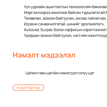
Уул уурхайн ашиглалтын технологийн бакалав
Мэргэжлээрээ ажиллаж байсан туршлагатай 
Төлөвлөх, зохион байгуулах, ажлаа тайлагнах,
Идэвхи санаачилгатай, шинийг эрэлхийлэгч,
Аutocad, Surpac болон оффисын хэрэглээний
Удирдан зохион байгуулах, хэсгийн ажилтнууд
Нэмэлт мэдээлэл
Цалин+зам цагийн нэмэгдэл+илүү цаг
Анкет бөглөх