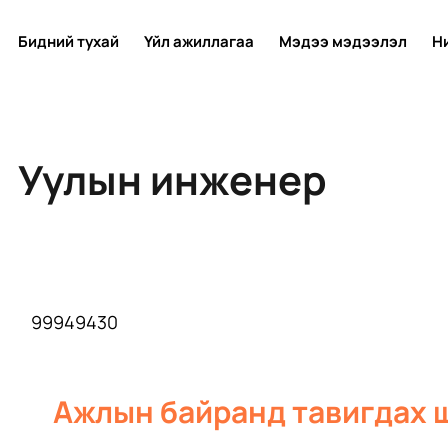
Бидний тухай
Үйл ажиллагаа
Мэдээ мэдээлэл
Н
Уулын инженер
99949430
Ажлын байранд тавигдах 