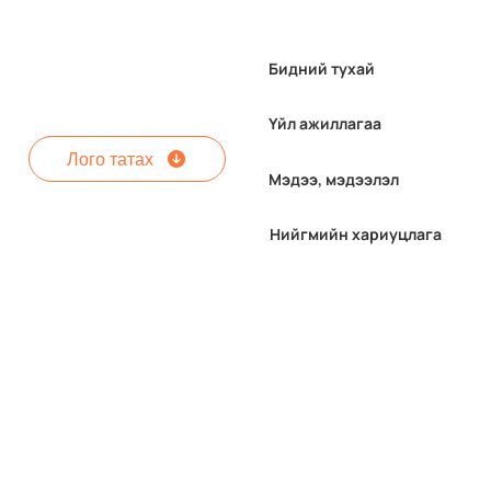
Бидний тухай
Үйл ажиллагаа
Лого татах
Мэдээ, мэдээлэл
Нийгмийн хариуцлага