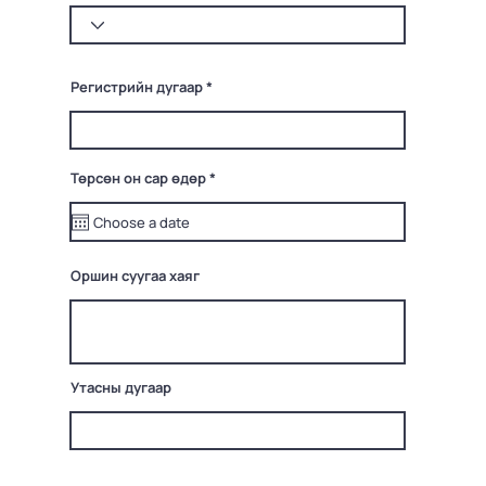
Регистрийн дугаар
r
Төрсөн он сар өдөр
*
e
q
u
i
r
e
Оршин суугаа хаяг
d
Утасны дугаар