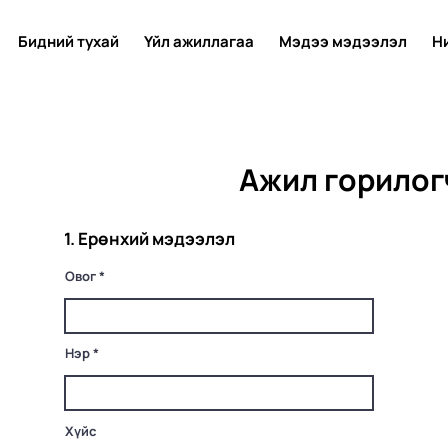
Бидний тухай
Үйл ажиллагаа
Мэдээ мэдээлэл
Н
Ажил горилог
1. Ерөнхий мэдээлэл
Овог
Нэр
Хүйс