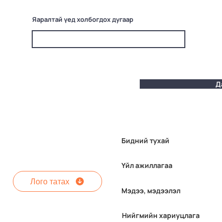
Яаралтай үед холбогдох дугаар
Д
Бидний тухай
Үйл ажиллагаа
Лого татах
Мэдээ, мэдээлэл
Нийгмийн хариуцлага