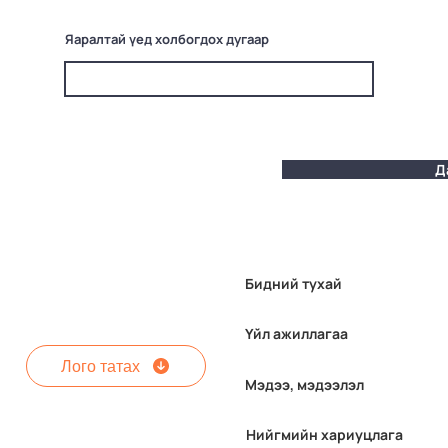
Яаралтай үед холбогдох дугаар
Д
Бидний тухай
Үйл ажиллагаа
Лого татах
Мэдээ, мэдээлэл
Нийгмийн хариуцлага