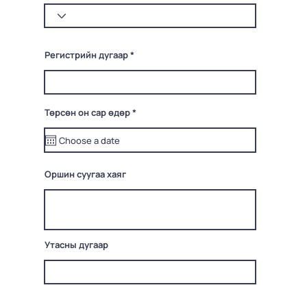
Регистрийн дугаар
r
Төрсөн он сар өдөр
*
e
q
u
i
r
e
Оршин суугаа хаяг
d
Утасны дугаар