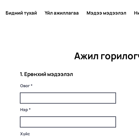
Бидний тухай
Үйл ажиллагаа
Мэдээ мэдээлэл
Н
Ажил горилог
1. Ерөнхий мэдээлэл
Овог
Нэр
Хүйс