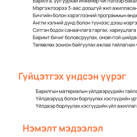
Барилга, уул уурхай инженер чиглэлээр бака
Мэргэжлээрээ 3-аас доошгүй жил ажилласан
Бичгийн болон хэрэглээний программын өнд
Англи хэлний дунд болон түүнээс дээш мэрг
Сэтгэн бодох санаачлага гаргах, хариуцлага
Баримт бичиг боловсруулах, оновчтой шийдвэ
Төлөвлөх зохион байгуулах ажлаа тайлагнах 
Гүйцэтгэх үндсэн үүрэг
Барилгын материалын үйлдвэрүүдийн тайла
Үйлдвэрүүд болон борлуулах хэсгүүдийн ур
Үйлдвэр борлуулах хэсгүүдийн үйл ажиллаг
Нэмэлт мэдээлэл