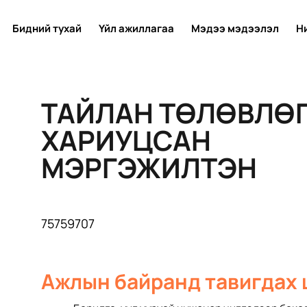
Бидний тухай
Үйл ажиллагаа
Мэдээ мэдээлэл
Н
ТАЙЛАН ТӨЛӨВЛӨ
ХАРИУЦСАН
МЭРГЭЖИЛТЭН
75759707
Ажлын байранд тавигдах