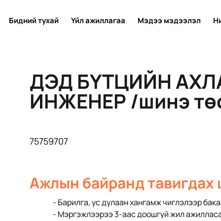
Бидний тухай
Үйл ажиллагаа
Мэдээ мэдээлэл
Н
ДЭД БҮТЦИЙН АХЛ
ИНЖЕНЕР /шинэ тө
75759707
Ажлын байранд тавигдах
- Барилга, ус дулаан хангамж чиглэлээр бак
- Мэргэжлээрээ 3-аас доошгүй жил ажилласа