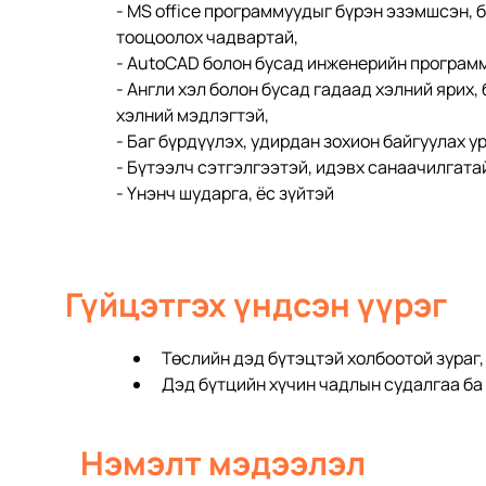
- МS office программуудыг бүрэн эзэмшсэн, б
тооцоолох чадвартай,
- AutoCAD болон бусад инженерийн программ
- Англи хэл болон бусад гадаад хэлний ярих,
хэлний мэдлэгтэй,
- Баг бүрдүүлэх, удирдан зохион байгуулах у
- Бүтээлч сэтгэлгээтэй, идэвх санаачилгата
- Үнэнч шударга, ёс зүйтэй 
Гүйцэтгэх үндсэн үүрэг
Төслийн дэд бүтэцтэй холбоотой зураг,
Дэд бүтцийн хүчин чадлын судалгаа ба
Нэмэлт мэдээлэл