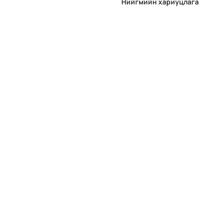
Нийгмийн хариуцлага