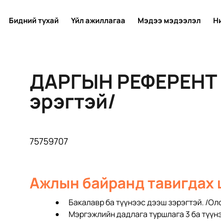
Бидний тухай
Үйл ажиллагаа
Мэдээ мэдээлэл
Н
ДАРГЫН РЕФЕРЕНТ 
эрэгтэй/
75759707
Ажлын байранд тавигдах
Бакалавр бa түүнээс дээш зэрэгтэй. /Ол
Мэргэжлийн дадлага туршлага 3 ба түүн