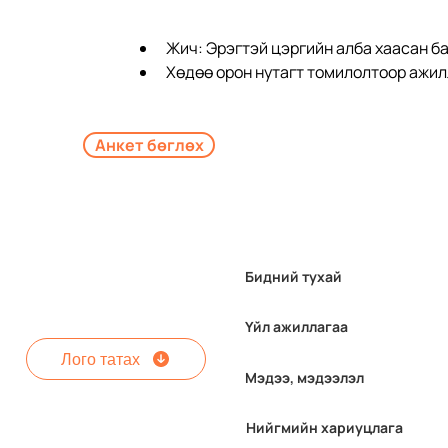
Жич: Эрэгтэй цэргийн алба хаасан ба
Хөдөө орон нутагт томилолтоор ажил
Анкет бөглөх
Бидний тухай
Үйл ажиллагаа
Лого татах
Мэдээ, мэдээлэл
Нийгмийн хариуцлага