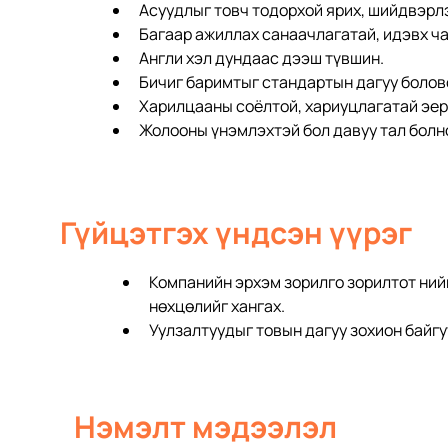
Асуудлыг товч тодорхой ярих, шийдвэрл
Багаар ажиллах санаачлагатай, идэвх ча
Англи хэл дундаас дээш түвшин.
Бичиг баримтыг стандартын дагуу болов
Харилцааны соёлтой, хариуцлагатай эер
Жолооны үнэмлэхтэй бол давуу тал болн
Гүйцэтгэх үндсэн үүрэг
Компанийн эрхэм зорилго зорилтот ний
нөхцөлийг хангах.
Уулзалтуудыг товын дагуу зохион байгу
Нэмэлт мэдээлэл