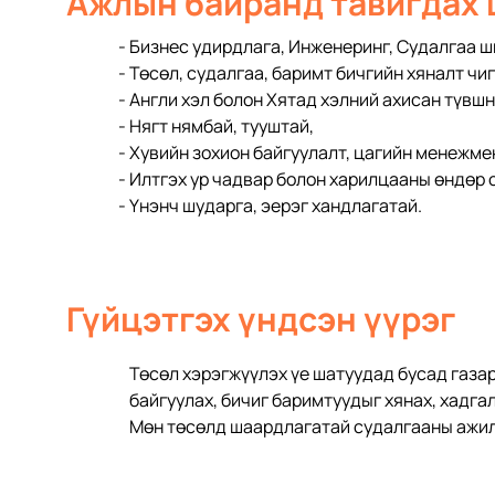
Ажлын байранд тавигдах
- Бизнес удирдлага, Инженеринг, Судалгаа ш
- Төсөл, судалгаа, баримт бичгийн хяналт ч
- Англи хэл болон Хятад хэлний ахисан түвшн
- Нягт нямбай, тууштай, 
- Хувийн зохион байгуулалт, цагийн менежмен
- Илтгэх ур чадвар болон харилцааны өндөр с
- Үнэнч шударга, эерэг хандлагатай. 
Гүйцэтгэх үндсэн үүрэг
Төсөл хэрэгжүүлэх үе шатуудад бусад газа
байгуулах, бичиг баримтуудыг хянах, хадгал
Мөн төсөлд шаардлагатай судалгааны ажил 