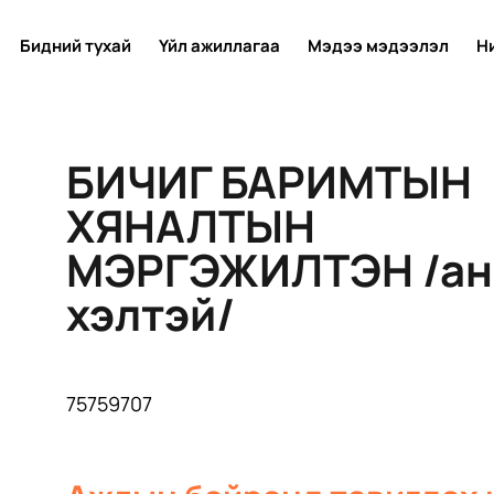
Бидний тухай
Үйл ажиллагаа
Мэдээ мэдээлэл
Н
БИЧИГ БАРИМТЫН
ХЯНАЛТЫН
МЭРГЭЖИЛТЭН /ан
хэлтэй/
75759707