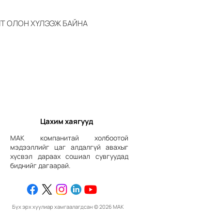
Т ОЛОН ХҮЛЭЭЖ БАЙНА
Цахим хаягууд
МАК компанитай холбоотой
мэдээллийг цаг алдалгүй авахыг
хүсвэл дараах сошиал сувгуудад
биднийг дагаарай.
Бүх эрх хуулиар хамгаалагдсан © 2026 МАК