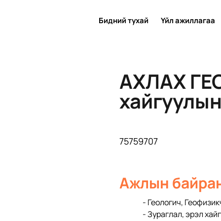
Бидний тухай
Үйл ажиллагаа
АХЛАХ ГЕ
хайгуулын
75759707
Ажлын байран
- Геологич, Геофизик
- Зураглал, эрэл хай