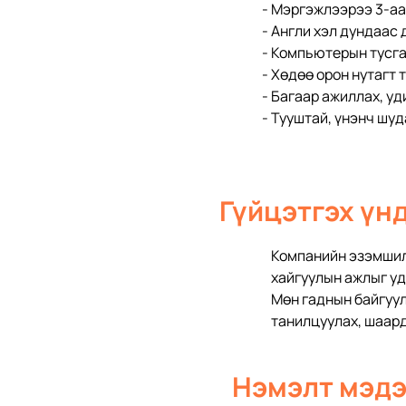
- Мэргэжлээрээ 3-аа
- Англи хэл дундаас 
- Компьютерын тусга
- Хөдөө орон нутагт
- Багаар ажиллах, уд
- Тууштай, үнэнч шуд
Гүйцэтгэх үн
Компанийн эзэмшилд
хайгуулын ажлыг уд
Мөн гаднын байгуул
танилцуулах, шаард
Нэмэлт мэд