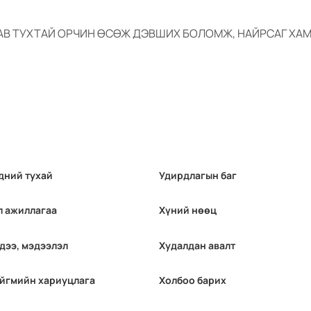
АВ ТУХТАЙ ОРЧИН ӨСӨЖ ДЭВШИХ БОЛОМЖ, НАЙРСАГ ХАМ
дний тухай
Удирдлагын баг
л ажиллагаа
Хүний нөөц
дээ, мэдээлэл
Худалдан авалт
йгмийн хариуцлага
Холбоо барих