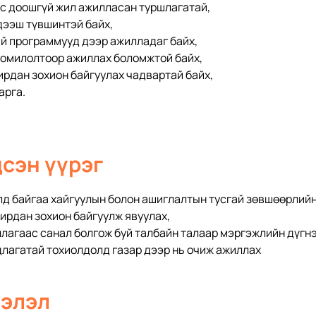
с доошгүй жил ажилласан туршлагатай, 
дээш түвшинтэй байх, 
й программууд дээр ажилладаг байх, 
 томилолтоор ажиллах боломжтой байх,
ирдан зохион байгуулах чадвартай байх, 
арга.
дсэн үүрэг
 байгаа хайгуулын болон ашиглалтын тусгай зөвшөөрлийн 
ирдан зохион байгуулж явуулах,
лагаас санал болгож буй талбайн талаар мэргэжлийн дүгнэ
лагатай тохиолдолд газар дээр нь очиж ажиллах
ээлэл