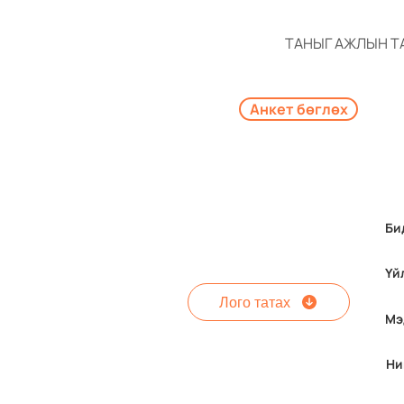
ТАНЫГ АЖЛЫН Т
Анкет бөглөх
Би
Үй
Лого татах
Мэ
Ни