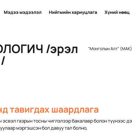
Мэдээ мэдээлэл
Нийгмийн хариуцлага
Хүний нөөц
ОЛОГИЧ /эрэл
"Монголын Алт" (МАК) 
/
д тавигдах шаардлага
ч эсвэл газрын тосны чиглэлээр бакалавр болон түүнээс дэ
гуулаар мэргэшсэн бол давуу тал болно, 