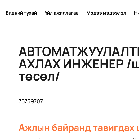
Бидний тухай
Үйл ажиллагаа
Мэдээ мэдээлэл
Н
АВТОМАТЖУУЛАЛ
АХЛАХ ИНЖЕНЕР /
төсөл/
75759707
Ажлын байранд тавигдах