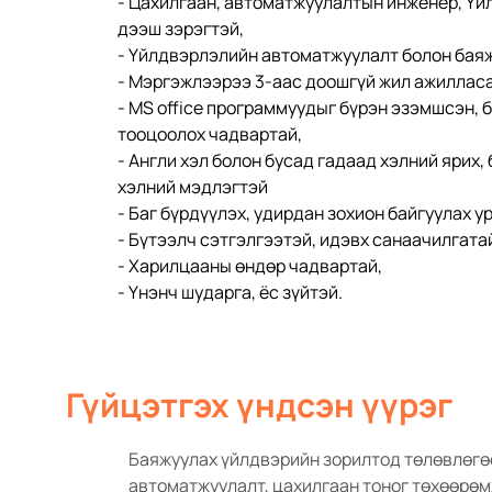
- Цахилгаан, автоматжуулалтын инженер, Үй
дээш зэрэгтэй,
- Үйлдвэрлэлийн автоматжуулалт болон баяж
- Мэргэжлээрээ 3-аас доошгүй жил ажиллас
- МS office программуудыг бүрэн эзэмшсэн, б
тооцоолох чадвартай,
- Англи хэл болон бусад гадаад хэлний ярих,
хэлний мэдлэгтэй
- Баг бүрдүүлэх, удирдан зохион байгуулах у
- Бүтээлч сэтгэлгээтэй, идэвх санаачилгата
- Харилцааны өндөр чадвартай,
- Үнэнч шударга, ёс зүйтэй.
Гүйцэтгэх үндсэн үүрэг
Баяжуулах үйлдвэрийн зорилтод төлөвлөгөө
автоматжуулалт, цахилгаан тоног төхөөрөм