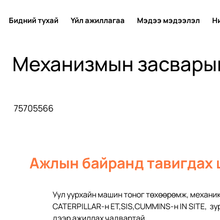
Бидний тухай
Үйл ажиллагаа
Мэдээ мэдээлэл
Н
Механизмын засвары
75705566
Ажлын байранд тавигдах
Уул уурхайн машин тоног төхөөрөмж, механик
CATERPILLAR-н ЕT,SIS,CUMMINS-н IN SITE,  з
дээр ажиллах чадвартай 