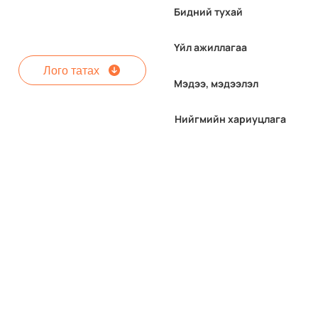
Бидний тухай
Үйл ажиллагаа
Лого татах
Мэдээ, мэдээлэл
Нийгмийн хариуцлага