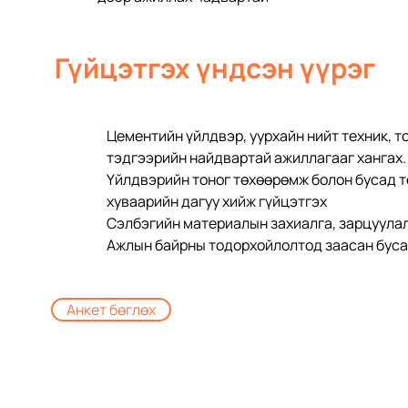
Гүйцэтгэх үндсэн үүрэг
Цементийн үйлдвэр, уурхайн нийт техник, т
тэдгээрийн найдвартай ажиллагааг хангах.
Үйлдвэрийн тоног төхөөрөмж болон бусад т
хуваарийн дагуу хийж гүйцэтгэх
Сэлбэгийн материалын захиалга, зарцуулал
Ажлын байрны тодорхойлолтод заасан бусад
Анкет бөглөх