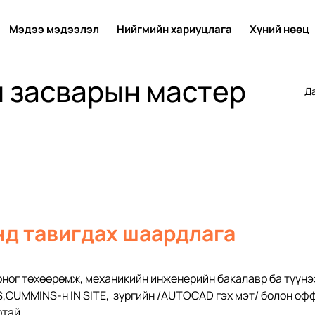
Мэдээ мэдээлэл
Нийгмийн хариуцлага
Хүний нөөц
 засварын мастер
Да
д тавигдах шаардлага
оног төхөөрөмж, механикийн инженерийн бакалавр ба түүнэ
S,CUMMINS-н IN SITE,  зургийн /АUTOCAD гэх мэт/ болон о
тай 