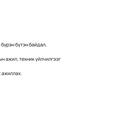
бүрэн бүтэн байдал, 
н ажил, техник үйлчилгээг 
 ажиллах.