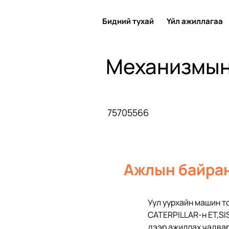
Бидний тухай
Үйл ажиллагаа
Механизмын
75705566
Ажлын байран
Уул уурхайн машин т
CATERPILLAR-н ЕT,SI
дээр ажиллах чадвар