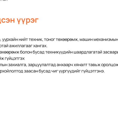
дсэн үүрэг
 уурхайн нийт техник, тоног төхөөрөмж, машин механизмын 
тай ажиллагааг хангах.
өхөөрөмж болон бусад техникүүдийн шаардлагатай засвары
йж гүйцэтгэх
ын захиалга, зарцуулалтад анхаарч хяналт тавьж оролцож
хойлолтод заасан бусад чиг үүргүүдийг гүйцэтгэнэ. 