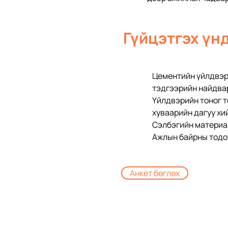
Гүйцэтгэх үн
Цементийн үйлдвэр,
тэдгээрийн найдвар
Үйлдвэрийн тоног т
хуваарийн дагуу хи
Сэлбэгийн материал
Ажлын байрны тодор
Анкет бөглөх