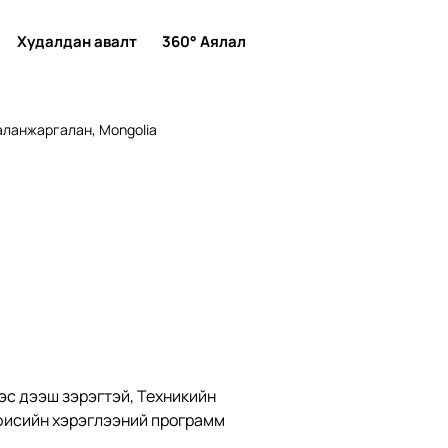
Худалдан авалт
360° Аялал
ланжаргалан, Mongolia
эс дээш зэрэгтэй, Техникийн 
ффисийн хэрэглээний программ 