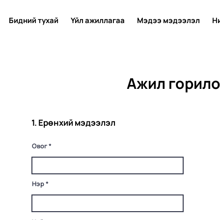
Бидний тухай
Үйл ажиллагаа
Мэдээ мэдээлэл
Н
Ажил горило
1. Ерөнхий мэдээлэл
Овог
Нэр