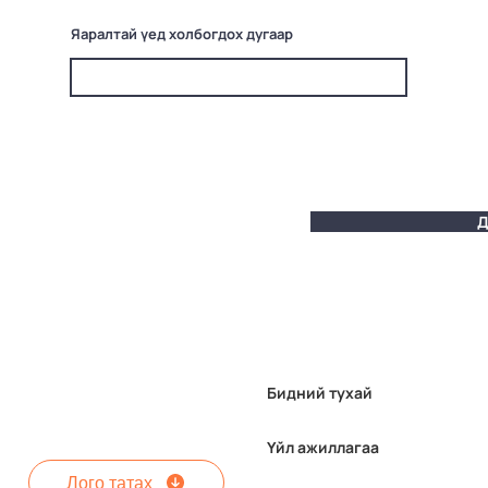
Яаралтай үед холбогдох дугаар
Д
Бидний тухай
Үйл ажиллагаа
Лого татах