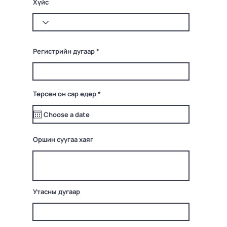
Хүйс
Регистрийн дугаар
r
Төрсөн он сар өдөр
*
e
q
u
i
r
e
Оршин суугаа хаяг
d
Утасны дугаар