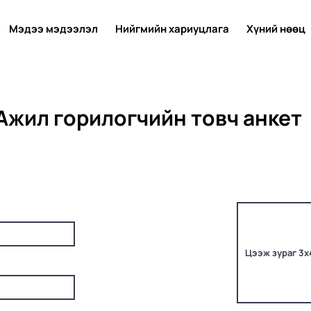
Мэдээ мэдээлэл
Нийгмийн хариуцлага
Хүний нөөц
Ажил горилогчийн товч анкет
Цээж зураг 3х