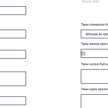
Ихдээ 5mb
Таны сонирхож б
Таны ажилд орох
Таны хүсэж буй 
Таны одоо эрхэл