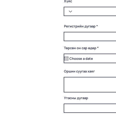
Хүйс
Регистрийн дугаар
r
Төрсөн он сар өдөр
*
e
q
u
i
r
e
Оршин суугаа хаяг
d
Утасны дугаар