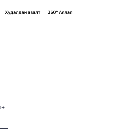
Худалдан авалт
360° Аялал
4