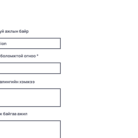
уй ажлын байр
r
 боломжтой огноо
*
e
q
u
i
r
e
цалингийн хэмжээ
d
ж байгаа ажил