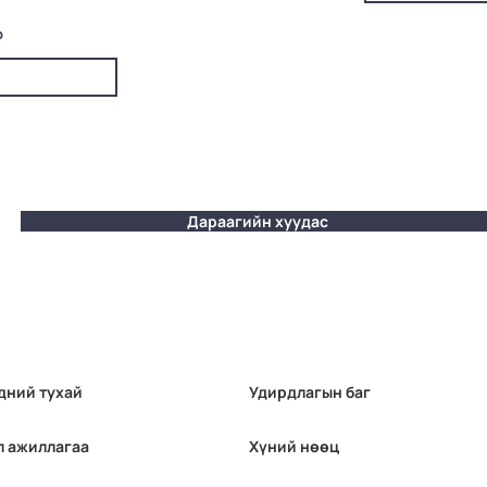
р
Дараагийн хуудас
дний тухай
Удирдлагын баг
л ажиллагаа
Хүний нөөц