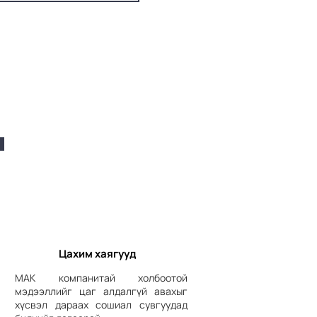
Цахим хаягууд
МАК компанитай холбоотой
мэдээллийг цаг алдалгүй авахыг
хүсвэл дараах сошиал сувгуудад