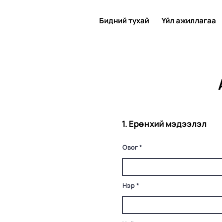
Бидний тухай
Үйл ажиллагаа
1. Ерөнхий мэдээлэл
Овог
Нэр