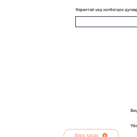
Яаралтай үед холбогдох дугаа
Би
Үй
Лого татах