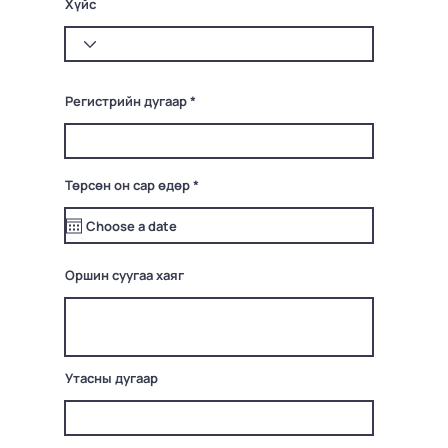
Хүйс
Регистрийн дугаар
r
Төрсөн он сар өдөр
*
e
q
u
i
r
e
Оршин суугаа хаяг
d
Утасны дугаар