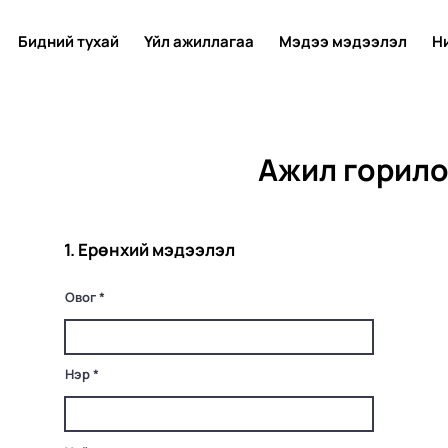
Бидний тухай
Үйл ажиллагаа
Мэдээ мэдээлэл
Н
Ажил горило
1. Ерөнхий мэдээлэл
Овог
Нэр