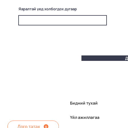
Яаралтай үед холбогдох дугаар
Д
Бидний тухай
Үйл ажиллагаа
Лого татах