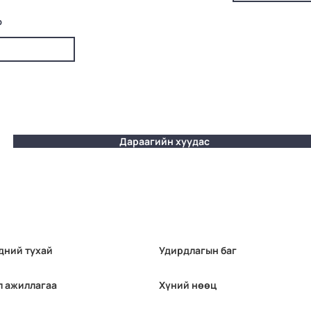
р
Дараагийн хуудас
дний тухай
Удирдлагын баг
л ажиллагаа
Хүний нөөц