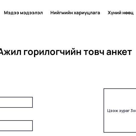
Мэдээ мэдээлэл
Нийгмийн хариуцлага
Хүний нөөц
Ажил горилогчийн товч анкет
Цээж зураг 3х