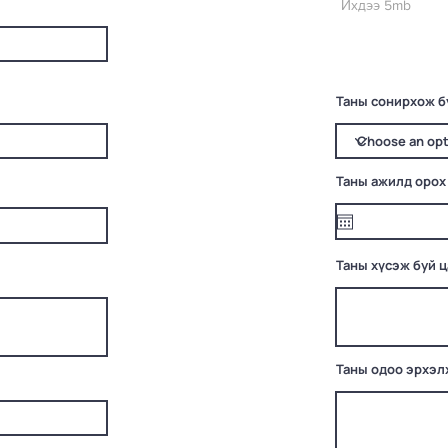
Ихдээ 5mb
Таны сонирхож б
Таны ажилд орох
Таны хүсэж буй 
Таны одоо эрхэл