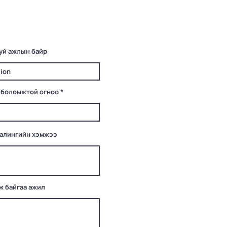
уй ажлын байр
r
 боломжтой огноо
*
e
q
u
i
r
e
цалингийн хэмжээ
d
ж байгаа ажил