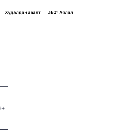
Худалдан авалт
360° Аялал
4