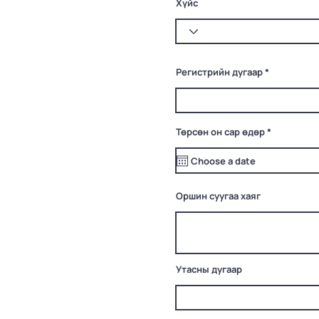
Хүйс
Регистрийн дугаар
r
Төрсөн он сар өдөр
*
e
q
u
i
r
e
Оршин суугаа хаяг
d
Утасны дугаар