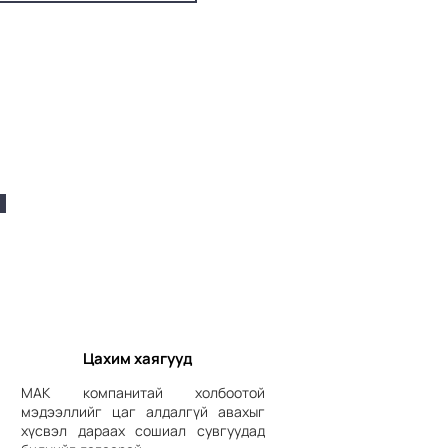
Цахим хаягууд
МАК компанитай холбоотой
мэдээллийг цаг алдалгүй авахыг
хүсвэл дараах сошиал сувгуудад