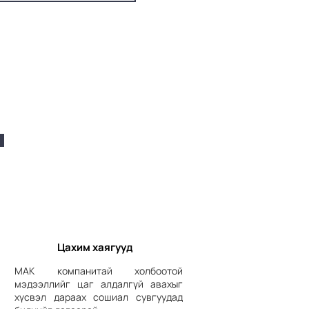
Цахим хаягууд
МАК компанитай холбоотой
мэдээллийг цаг алдалгүй авахыг
хүсвэл дараах сошиал сувгуудад