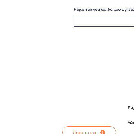
Яаралтай үед холбогдох дугаа
Би
Үй
Лого татах