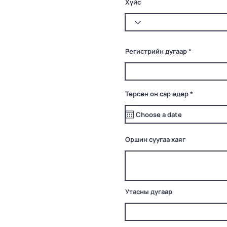
Хүйс
Регистрийн дугаар
r
Төрсөн он сар өдөр
*
e
q
u
i
r
e
Оршин суугаа хаяг
d
Утасны дугаар