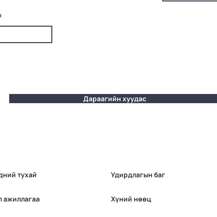
р
Дараагийн хуудас
дний тухай
Удирдлагын баг
л ажиллагаа
Хүний нөөц