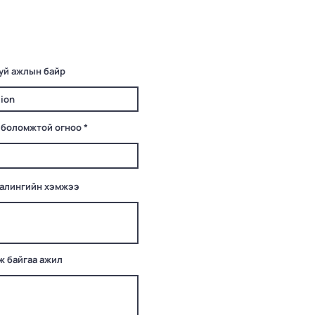
уй ажлын байр
r
 боломжтой огноо
*
e
q
u
i
r
e
цалингийн хэмжээ
d
ж байгаа ажил