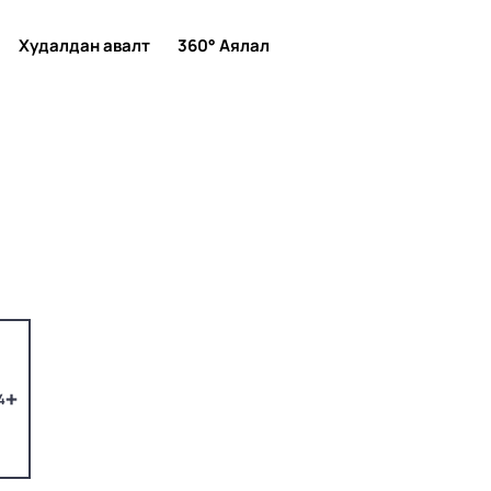
Худалдан авалт
360° Аялал
4