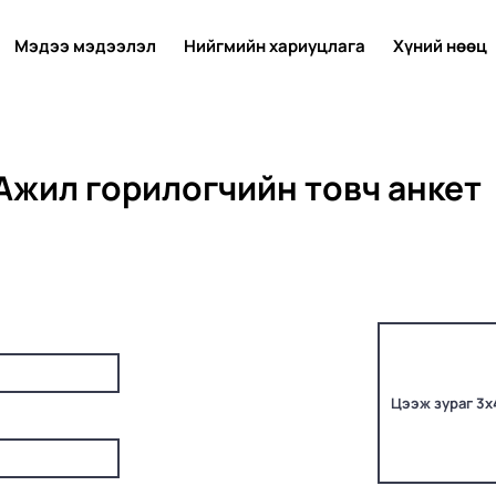
Мэдээ мэдээлэл
Нийгмийн хариуцлага
Хүний нөөц
Ажил горилогчийн товч анкет
Цээж зураг 3х