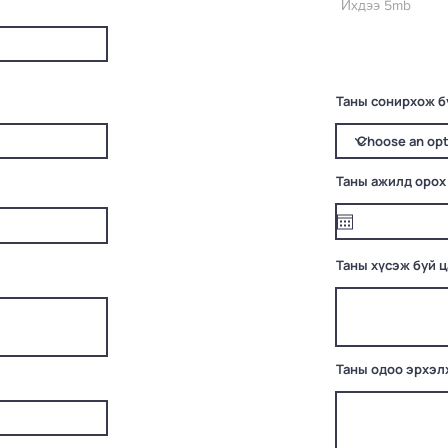
Ихдээ 5mb
Таны сонирхож б
Таны ажилд орох
Таны хүсэж буй 
Таны одоо эрхэл