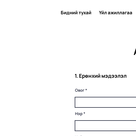
Бидний тухай
Үйл ажиллагаа
1. Ерөнхий мэдээлэл
Овог
Нэр