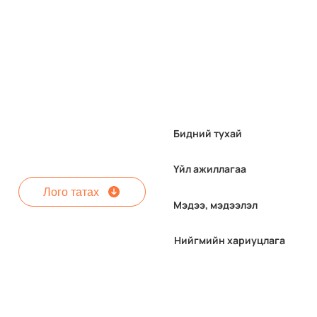
Бидний тухай
Үйл ажиллагаа
Лого татах
Мэдээ, мэдээлэл
Баянжаргалан сумын 18
Нийгмийн хариуцлага
өрхийн малчид "Ботгонд
Бонус" хөтөлбөрийн
урамшууллаа гардан авлаа