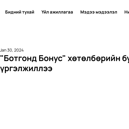
Бидний тухай
Үйл ажиллагаа
Мэдээ мэдээлэл
Н
Jan 30, 2024
"Ботгонд Бонус" хөтөлбөрийн б
үргэлжиллээ