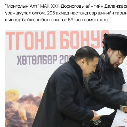
"Монголын Алт" МАК ХХК Дорноговь аймгийн Даланжарг
урамшуулал олгож, 295 ахмад настанд сар шинийн гарын 
шинээр бойжсон ботгоны тоо 59-өөр нэмэгджээ. 