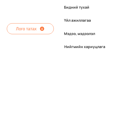
Бидний тухай
Үйл ажиллагаа
Лого татах
Мэдээ, мэдээлэл
Нийгмийн хариуцлага