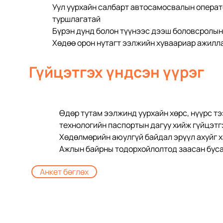
Уул уурхайн салбарт автосамосвалын операт
туршлагатай
Бүрэн дунд болон түүнээс дээш боловсролын
Хөдөө орон нутагт ээлжийн хуваариар ажилл
Гүйцэтгэх үндсэн үүрэг
Өдөр тутам ээлжинд уурхайн хөрс, нүүрс т
технологийн паспортын дагуу хийж гүйцэтг
Хөдөлмөрийн аюулгүй байдал эрүүл ахуйг х
Ажлын байрны тодорхойлолтод заасан буса
Анкет бөглөх