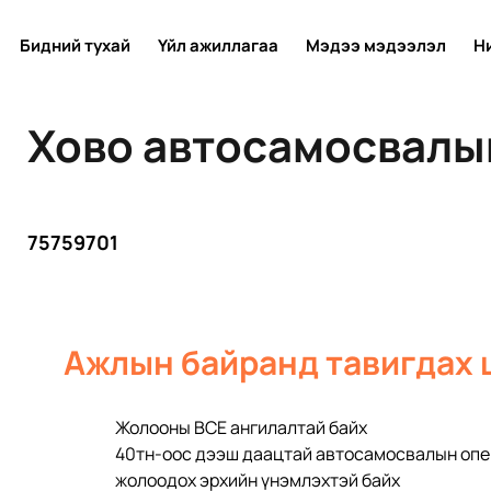
Бидний тухай
Үйл ажиллагаа
Мэдээ мэдээлэл
Н
Хово автосамосвалы
75759701
Ажлын байранд тавигдах 
Жолооны ВСЕ ангилалтай байх
40тн-оос дээш даацтай автосамосвалын опе
жолоодох эрхийн үнэмлэхтэй байх