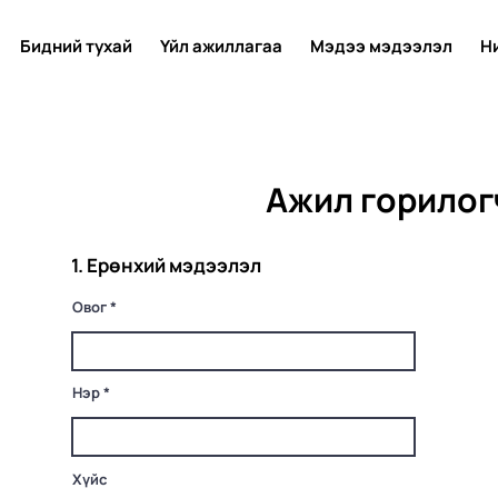
Бидний тухай
Үйл ажиллагаа
Мэдээ мэдээлэл
Н
Ажил горилог
1. Ерөнхий мэдээлэл
Овог
Нэр
Хүйс