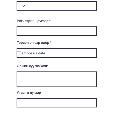
Регистрийн дугаар
r
Төрсөн он сар өдөр
*
e
q
u
i
r
e
Оршин суугаа хаяг
d
Утасны дугаар