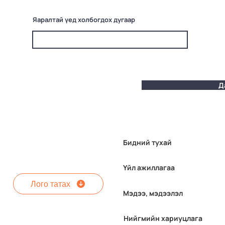
Яаралтай үед холбогдох дугаар
Д
Бидний тухай
Үйл ажиллагаа
Лого татах
Мэдээ, мэдээлэл
Нийгмийн хариуцлага