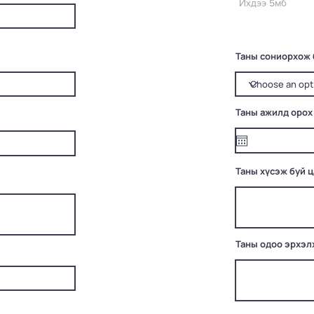
Ихдээ 5мб
Таны сониорхож 
Таны ажилд орох
Таны хүсэж буй 
Таны одоо эрхэл