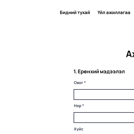
Бидний тухай
Үйл ажиллагаа
А
1. Ерөнхий мэдээлэл
Овог
Нэр
Хүйс