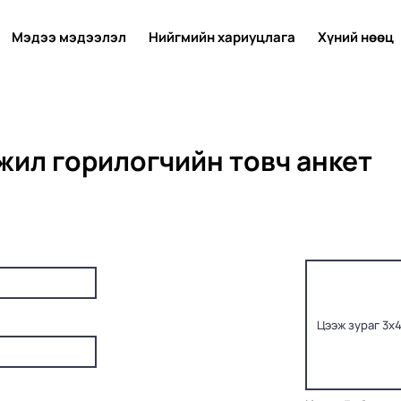
Мэдээ мэдээлэл
Нийгмийн хариуцлага
Хүний нөөц
жил горилогчийн товч анкет
Цээж зураг 3х