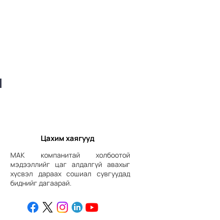
Цахим хаягууд
МАК компанитай холбоотой
мэдээллийг цаг алдалгүй авахыг
хүсвэл дараах сошиал сувгуудад
биднийг дагаарай.