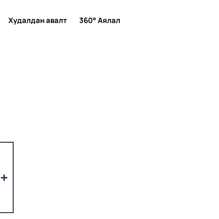
Худалдан авалт
360° Аялал
4