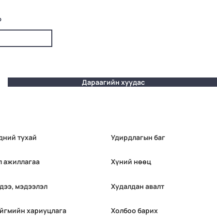
р
Дараагийн хуудас
дний тухай
Удирдлагын баг
л ажиллагаа
Хүний нөөц
дээ, мэдээлэл
Худалдан авалт
йгмийн хариуцлага
Холбоо барих