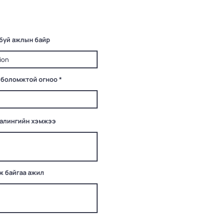
буй ажлын байр
r
 боломжтой огноо
*
e
q
u
i
r
e
цалингийн хэмжээ
d
ж байгаа ажил