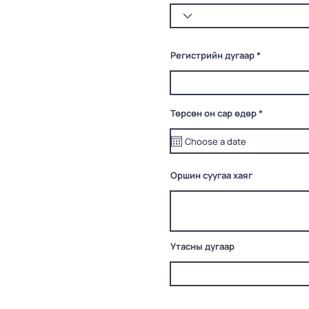
Регистрийн дугаар
r
Төрсөн он сар өдөр
*
e
q
u
i
r
e
Оршин суугаа хаяг
d
Утасны дугаар