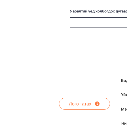
Яаралтай үед холбогдох дугаа
Би
Үй
Лого татах
Мэ
Ни